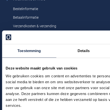
Profuomo
Eigenschappen
Stretch
Replay
Bestelinformatie
R2
Reset
Betaalinformatie
Seidensticker
Roy Robson
Verzendkosten & verzending
State of Art
Ruilen & retourneren
Schiesser
Tommy Hilfiger
Klachtenafhandeling
Seidensticker
Vanguard
Toestemming
Details
Veelgestelde vragen
Kledingonderhoud
Slater
Deze website maakt gebruik van cookies
Klantenservice
We gebruiken cookies om content en advertenties te persona
State of Art
Actievoorwaarden
social media te bieden en om ons websiteverkeer te analyse
Superdry
over uw gebruik van onze site met onze partners voor social
Winkel
analyse. Deze partners kunnen deze gegevens combineren me
Tenson
aan ze heeft verstrekt of die ze hebben verzameld op basis
Winkel & Openingstijden
Thomas Maine
services.