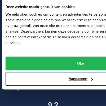
Profuomo
Deze website maakt gebruik van cookies
Replay
Winkel
R2
We gebruiken cookies om content en advertenties te persona
Reset
social media te bieden en om ons websiteverkeer te analyse
Winkel & Openingstijden
Seidensticker
Roy Robson
over uw gebruik van onze site met onze partners voor social
Contact
State of Art
analyse. Deze partners kunnen deze gegevens combineren me
Schiesser
aan ze heeft verstrekt of die ze hebben verzameld op basis
Tommy Hilfiger
Bert Schrier Herenmode
services.
Seidensticker
Breestraat 152 - 154
Vanguard
2311 CX Leiden
Oké
Slater
Voor jou
State of Art
Aanpassen
Kortingscode
Superdry
Blog
Tenson
Thomas Maine
9.2