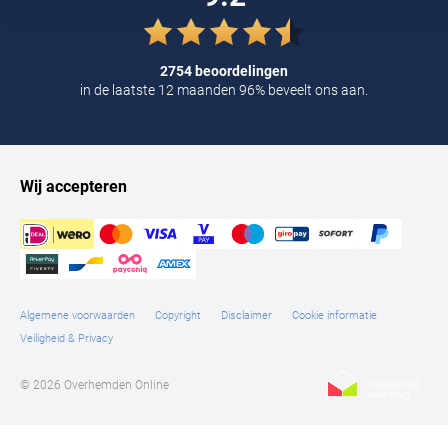
Tommy Hilfiger
Tramarossa
2754 beoordelingen
in de laatste 12 maanden 96% beveelt ons aan.
UBR
Vanguard
William Lockie
Wij accepteren
Alle Merken
Algemene voorwaarden
Copyright
Disclaimer
Cookie informatie
Veiligheid & Privacy
© 2026 Overhemden Online