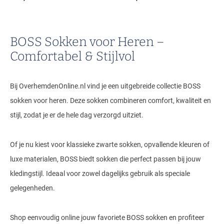
Tommy Hilfiger
Tramarossa
BOSS Sokken voor Heren –
UBR
Comfortabel & Stijlvol
Vanguard
William Lockie
Bij OverhemdenOnline.nl vind je een uitgebreide collectie BOSS
sokken voor heren. Deze sokken combineren comfort, kwaliteit en
Alle Merken
stijl, zodat je er de hele dag verzorgd uitziet.
Of je nu kiest voor klassieke zwarte sokken, opvallende kleuren of
luxe materialen, BOSS biedt sokken die perfect passen bij jouw
kledingstijl. Ideaal voor zowel dagelijks gebruik als speciale
gelegenheden.
Shop eenvoudig online jouw favoriete BOSS sokken en profiteer