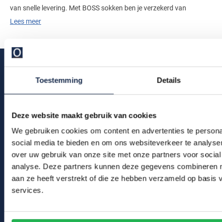
van snelle levering. Met BOSS sokken ben je verzekerd van
Lees meer
duurzaamheid, comfort en een elegante uitstraling.
Toestemming
Details
Klantenservice
Deze website maakt gebruik van cookies
Bestelinformatie
We gebruiken cookies om content en advertenties te persona
social media te bieden en om ons websiteverkeer te analyse
Betaalinformatie
over uw gebruik van onze site met onze partners voor social
Verzendkosten & verzending
analyse. Deze partners kunnen deze gegevens combineren me
aan ze heeft verstrekt of die ze hebben verzameld op basis
Ruilen & retourneren
services.
Klachtenafhandeling
Veelgestelde vragen