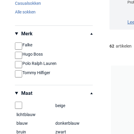
Prof
Casualsokken
Alle sokken
Le
Filteren op
Merk
Falke
62
artikelen
Hugo Boss
Polo Ralph Lauren
Tommy Hilfiger
Maat
beige
lichtblauw
blauw
donkerblauw
bruin
zwart