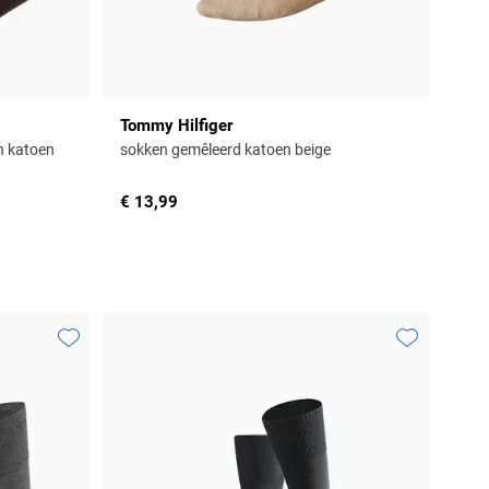
Tommy Hilfiger
n katoen
sokken gemêleerd katoen beige
€ 13,99
Toevoegen aan favorieten
Toevoegen aa