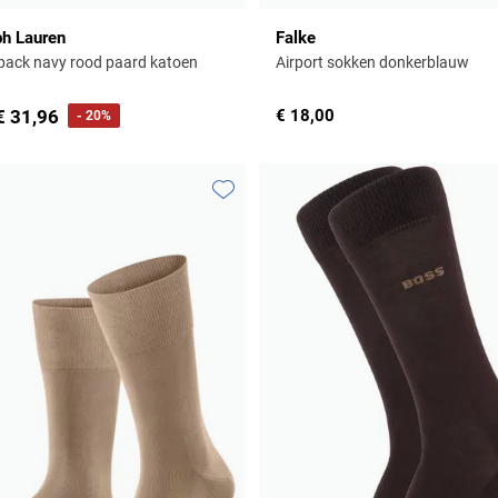
ph Lauren
Falke
pack navy rood paard katoen
Airport sokken donkerblauw
€ 31,96
€ 18,00
- 20%
Toevoegen aan favorieten