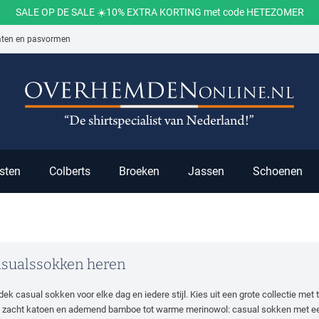
SALE OP DE SALE ☀️10% EXTRA KORTING met code HETEZOMER
aten en pasvormen
ch
sten
Colberts
Broeken
Jassen
Schoenen
sualssokken heren
ek casual sokken voor elke dag en iedere stijl. Kies uit een grote collectie met 
 zacht katoen en ademend bamboe tot warme merinowol: casual sokken met e