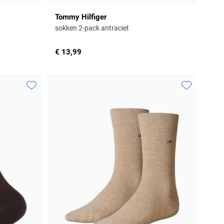
Tommy Hilfiger
sokken 2-pack antraciet
€ 13,99
Toevoegen aan favorieten
Toevoegen aa