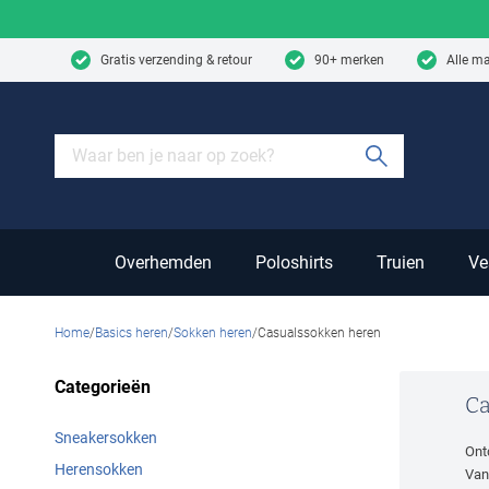
Skip to content
Gratis verzending & retour
90+ merken
Alle m
Submit sear
Overhemden
Poloshirts
Truien
Ve
Home
Basics heren
Sokken heren
Casualssokken heren
Categorieën
Ca
Sneakersokken
Ontd
Herensokken
Van