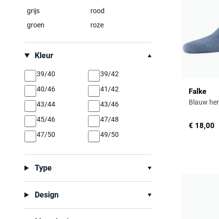
grijs
rood
groen
roze
Kleur
39/40
39/42
40/46
41/42
Falke
Blauw her
43/44
43/46
45/46
47/48
€ 18,00
47/50
49/50
Type
Design