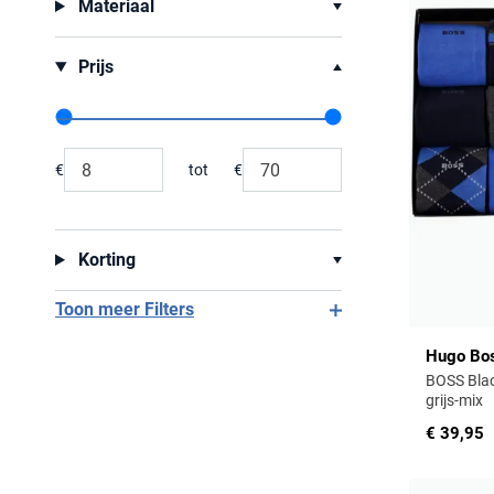
Materiaal
Prijs
Range slider min value
Range slider max value
€
tot
€
Minimum value input
Maximum value input
Korting
Toon meer Filters
Hugo Bo
BOSS Blac
grijs-mix
€ 39,95