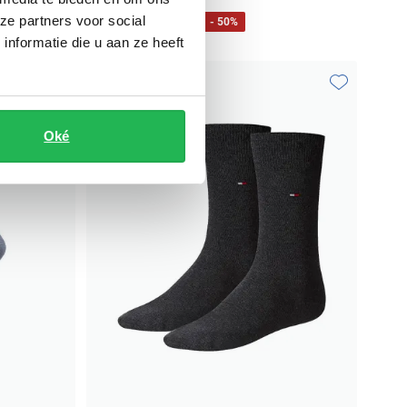
ze partners voor social
€ 8,50
€ 17,00
- 50%
nformatie die u aan ze heeft
Toevoegen aan favorieten
Toevoegen aa
Oké