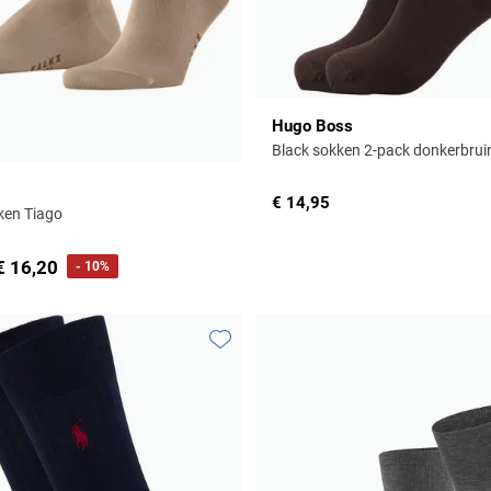
Hugo Boss
Black sokken 2-pack donkerbrui
€ 14,95
ken Tiago
€ 16,20
- 10%
Toevoegen aan favorieten