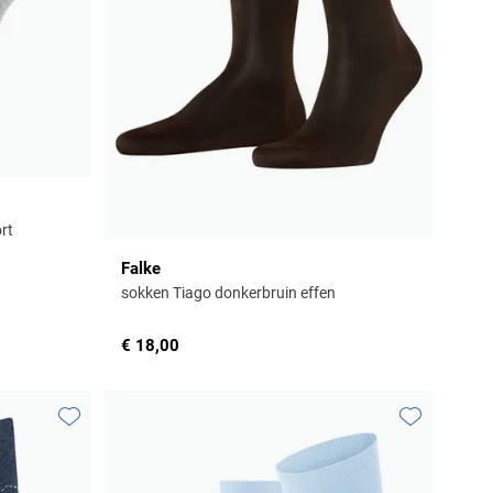
rt
Falke
sokken Tiago donkerbruin effen
€ 18,00
Toevoegen aan favorieten
Toevoegen aa