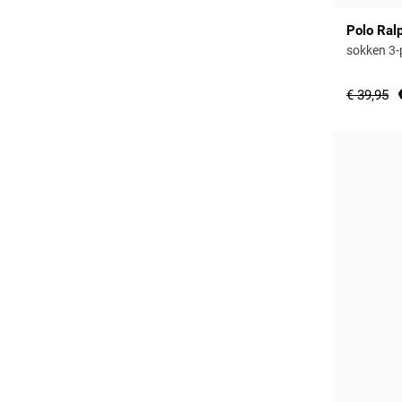
Polo Ral
sokken 3-
€ 39,95