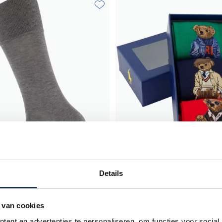
Toevoegen aan favorieten
Details
Polo Ralph Lauren
 van cookies
en Tiago grijs
sokken multicolor giftbox bear m
ent en advertenties te personaliseren, om functies voor social