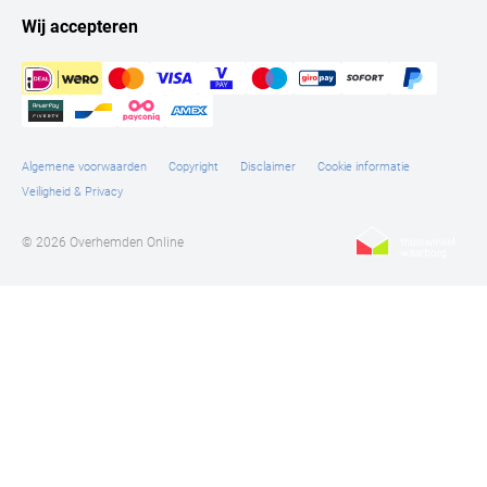
Tommy Hilfiger
Wij accepteren
Tramarossa
UBR
Vanguard
Algemene voorwaarden
Copyright
Disclaimer
Cookie informatie
William Lockie
Veiligheid & Privacy
Alle Merken
© 2026 Overhemden Online