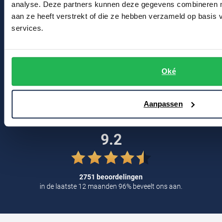
analyse. Deze partners kunnen deze gegevens combineren me
Bert Schrier Herenmode
Profuomo
Replay
aan ze heeft verstrekt of die ze hebben verzameld op basis
Breestraat 152 - 154
R2
services.
Reset
2311 CX Leiden
Seidensticker
Roy Robson
State of Art
Voor jou
Oké
Schiesser
Tommy Hilfiger
Kortingscode
Seidensticker
Vanguard
Aanpassen
Blog
9.2
Slater
State of Art
Superdry
2751 beoordelingen
in de laatste 12 maanden 96% beveelt ons aan.
Tenson
Thomas Maine