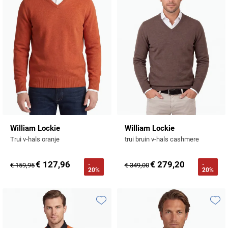
Tommy Hilfiger
Tramarossa
UBR
Vanguard
William Lockie
Alle Merken
William Lockie
William Lockie
Trui v-hals oranje
trui bruin v-hals cashmere
€ 127,96
€ 279,20
-
-
€ 159,95
€ 349,00
20%
20%
Toevoegen aan favorieten
Toevo