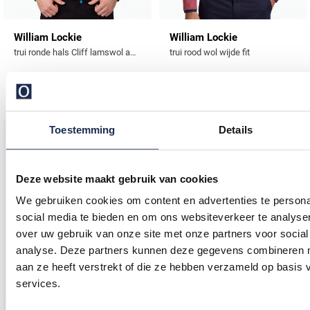
William Lockie
William Lockie
trui ronde hals Cliff lamswol antraciet
trui rood wol wijde fit
€ 143,96
€ 135,96
-
-
€ 179,95
€ 169,95
20%
20%
Toestemming
Details
Toevoegen aan favorieten
Toevo
Deze website maakt gebruik van cookies
We gebruiken cookies om content en advertenties te persona
social media te bieden en om ons websiteverkeer te analyse
over uw gebruik van onze site met onze partners voor social
analyse. Deze partners kunnen deze gegevens combineren me
aan ze heeft verstrekt of die ze hebben verzameld op basis
services.