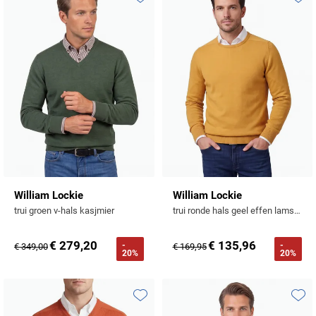
Profuomo
Toevoegen aan favorieten
Toevo
Replay
R2
Reset
Seidensticker
Roy Robson
State of Art
Schiesser
Tommy Hilfiger
Seidensticker
Vanguard
Slater
William Lockie
William Lockie
trui groen v-hals kasjmier
trui ronde hals geel effen lamswol
State of Art
€ 279,20
€ 135,96
-
-
€ 349,00
€ 169,95
Superdry
20%
20%
Tenson
Thomas Maine
Toevoegen aan favorieten
Toevo