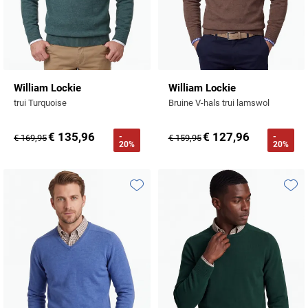
William Lockie
William Lockie
trui Turquoise
Bruine V-hals trui lamswol
€ 135,96
€ 127,96
-
-
€ 169,95
€ 159,95
20%
20%
Toevoegen aan favorieten
Toevo