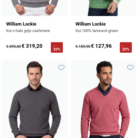
William Lockie
William Lockie
trui v-hals grijs cashmere
trui 100% lamswol groen
€ 319,20
€ 127,96
-
-
€ 399,00
€ 159,95
20%
20%
Toevoegen aan favorieten
Toevo