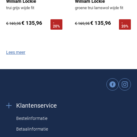
William Lockie
William Lockie
trui grijs wijde fit
groene trui lamswol wijde fit
€ 135,96
€ 135,96
-
-
€ 169,95
€ 169,95
20%
20%
Lees meer
Klantenservice
Bestelinformatie
Betaalinformatie