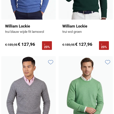
William Lockie
William Lockie
trui blauw wijde fit lamswol
trui wol groen
€ 127,96
€ 127,96
-
-
€ 159,95
€ 159,95
20%
20%
Toevoegen aan favorieten
Toevo