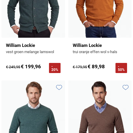
William Lockie
William Lockie
vest groen melange lamswol
trui oranje effen wol v-hals
€ 199,96
€ 89,98
-
-
€ 249,95
€ 179,95
20%
50%
Toevoegen aan favorieten
Toevo