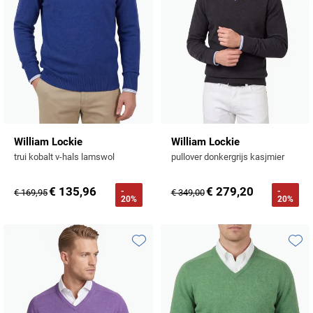
William Lockie
William Lockie
trui kobalt v-hals lamswol
pullover donkergrijs kasjmier
€ 135,96
€ 279,20
-
-
€ 169,95
€ 349,00
20%
20%
Toevoegen aan favorieten
Toevo