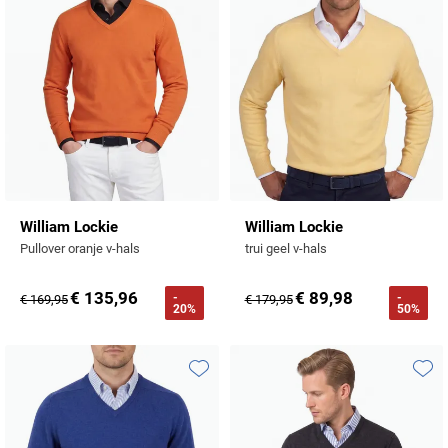
William Lockie
William Lockie
Pullover oranje v-hals
trui geel v-hals
€ 135,96
€ 89,98
-
-
€ 169,95
€ 179,95
20%
50%
Toevoegen aan favorieten
Toevo