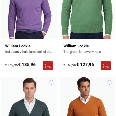
William Lockie
William Lockie
trui paars v-hals lamswol wijde fit
Trui groen lamswol v-hals
€ 135,96
€ 127,96
-
-
€ 169,95
€ 159,95
20%
20%
Toevoegen aan favorieten
Toevo