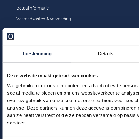
Profuomo
Betaalinformatie
Replay
R2
Verzendkosten & verzending
Reset
Seidensticker
Ruilen & retourneren
Roy Robson
State of Art
Klachtenafhandeling
Schiesser
Veelgestelde vragen
Tommy Hilfiger
Toestemming
Details
Seidensticker
Kledingonderhoud
Vanguard
Klantenservice
Deze website maakt gebruik van cookies
Actievoorwaarden
Slater
We gebruiken cookies om content en advertenties te persona
social media te bieden en om ons websiteverkeer te analyse
State of Art
over uw gebruik van onze site met onze partners voor social
Winkel
analyse. Deze partners kunnen deze gegevens combineren me
Superdry
aan ze heeft verstrekt of die ze hebben verzameld op basis
Winkel & Openingstijden
Tenson
services.
Contact
Thomas Maine