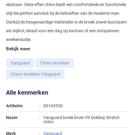
elastaan. Deze effen chino biedt een comfortabele en functionele
Gant
Giordano
Lacoste
Camel Active
Lyle & Scott
Casa Moda
stijl die perfect aansluit bij de behoeften van de moderne man.
New Zealand
Giorgio
Maerz
Casa Moda
Dankzij de hoogwaardige materialen is de broek zowel duurzaam
Polo Ralph Lauren
Mac
Cast Iron
COM4
People of Shibuya
John Miller
als stijlvol, ideaal voor een dag op kantoor of een ontspannen
New Zealand
Cast Iron
Profuomo
Meyer
Cavallaro
Diesel
weekenduitje.
Pierre Cardin
Lacoste
Olymp
Cavallaro
State of Art
New Zealand
Fred Perry
Eurex
Bekijk meer
Polo Ralph Lauren
Polo Ralph Lauren
Desoto
Superdry
Olymp
Gant
Gardeur
Vanguard
Chino broeken
Portofino
Tommy Hilfiger
Pierre Cardin
Ledub
Lacoste
Mac
Chino broeken Vanguard
Reset
Vanguard
Polo Ralph Lauren
Lyle & Scott
Lyle & Scott
M.E.N.S.
Portofino
Eden Valley
Profuomo
Mac
Alle kenmerken
New Zealand
Meyer
Profuomo
Eterna
State of Art
Maerz
Olymp
New Zealand
State of Art
Eton
Artikelnr.
00165530
Superdry
Magee
Superdry
Gant
Naam
Vanguard broek bruin V9 Dobbey Stretch
R2
chino
Tenson
Magnanni
Thomas Maine
Giordano
Replay
Pierre Cardin
Pierre Cardin
Merk
Vanguard