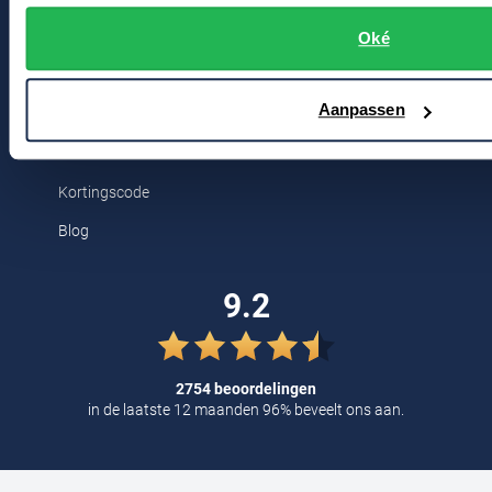
Bert Schrier Herenmode
Tommy Hilfiger
Oké
Breestraat 152 - 154
Tramarossa
2311 CX Leiden
UBR
Aanpassen
Voor jou
Vanguard
William Lockie
Kortingscode
Alle Merken
Blog
9.2
2754 beoordelingen
in de laatste 12 maanden 96% beveelt ons aan.