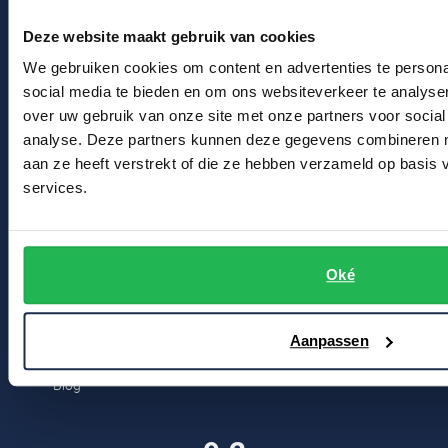
Profuomo
Replay
Deze website maakt gebruik van cookies
Winkel
R2
We gebruiken cookies om content en advertenties te persona
Reset
social media te bieden en om ons websiteverkeer te analyse
Seidensticker
Winkel & Openingstijden
Roy Robson
over uw gebruik van onze site met onze partners voor social
State of Art
Contact
analyse. Deze partners kunnen deze gegevens combineren me
Schiesser
aan ze heeft verstrekt of die ze hebben verzameld op basis
Tommy Hilfiger
Seidensticker
Bert Schrier Herenmode
services.
Vanguard
Breestraat 152 - 154
2311 CX Leiden
Slater
Oké
Voor jou
State of Art
Aanpassen
Kortingscode
Superdry
Blog
Tenson
Thomas Maine