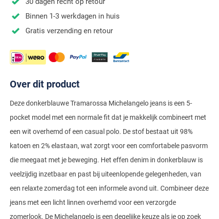
Stretch overhemden
Zwarte polo
Groene broeken
30 dagen recht op retour
Alan Paine
Polo Ralph Lauren
Binnen 1-3 werkdagen in huis
Blue Industry
Airforce
Digel
Denim overhemden
Witte broeken
Baileys
Magnanni
Carl Gross
Merken
Gratis verzending en retour
Profuomo
BOSS
Barbour
Elvine
Geruite overhemden
Zwarte broeken
Barbour
Polo Ralph Lauren
Cavallaro
Cavallaro
A Fish Named Fred
Bugatti
BOSS
Eterna
Gestreepte overhemden
Blue Industry
Rehab
Corneliani
Elvine
Aeronautica Militare
Butcher of Blue
Brax
Zomer overhemden
BOSS
Tommy Hilfiger
Schiesser
Digel
Eton
Over dit product
Baileys
Aeronautica Militare
Bugatti
Strijkvrije overhemden
Brax
Slater
Magee
Floris van Bommel
Eton
Blue Industry
Alberto
Deze donkerblauwe Tramarossa Michelangelo jeans is een 5-
Camel Active
Butcher of Blue
Superdry
Camel Active
Fred Perry
Eurex
pocket model met een normale fit dat je makkelijk combineert met
BOSS
Blue Industry
Merken
Casa Moda
een wit overhemd of een casual polo. De stof bestaat uit 98%
Casa Moda
Tommy Hilfiger
Casa Moda
Gant
Falke
Brax
BOSS
A Fish Named Fred
Portofino
katoen en 2% elastaan, wat zorgt voor een comfortabele pasvorm
Cast Iron
Cast Iron
Gardeur
Floris van Bommel
Bugatti
Brax
Barbour
die meegaat met je beweging. Het effen denim in donkerblauw is
Roy Robson
Cavallaro
Lacoste
Fred Perry
veelzijdig inzetbaar en past bij uiteenlopende gelegenheden, van
Butcher of Blue
Camel Active
Cast Iron
Blue Industry
Wellington of Bilmore
een relaxte zomerdag tot een informele avond uit. Combineer deze
Gant
Colmar
Gant
Camel Active
Cast Iron
Cavallaro
BOSS
jeans met een licht linnen overhemd voor een verzorgde
New Zealand
Elvine
Gardeur
Cavallaro
Gant
Butcher of Blue
zomerlook. De Michelangelo is een degelijke keuze als je op zoek
Ledub