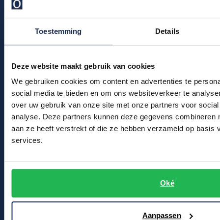
Profuomo
Veelgestelde vragen
Replay
R2
Kledingonderhoud
Toestemming
Details
Reset
Seidensticker
Klantenservice
Roy Robson
Actievoorwaarden
State of Art
Deze website maakt gebruik van cookies
Schiesser
We gebruiken cookies om content en advertenties te persona
Tommy Hilfiger
Winkel
Seidensticker
social media te bieden en om ons websiteverkeer te analyse
Vanguard
over uw gebruik van onze site met onze partners voor social
Winkel & Openingstijden
analyse. Deze partners kunnen deze gegevens combineren me
aan ze heeft verstrekt of die ze hebben verzameld op basis
Contact
Slater
services.
State of Art
Bert Schrier Herenmode
Breestraat 152 - 154
Superdry
Oké
2311 CX Leiden
Tenson
Thomas Maine
Voor jou
Aanpassen