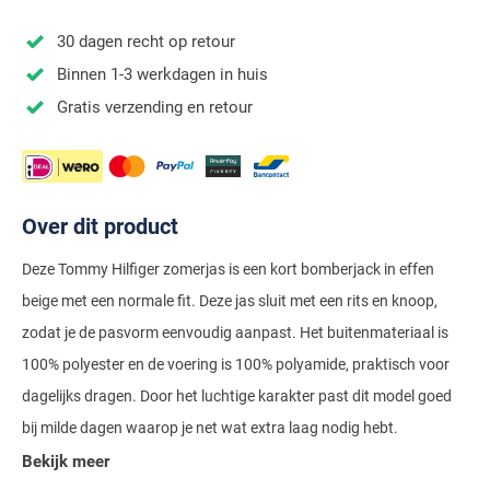
Stretch overhemden
Zwarte polo
Groene broeken
Alan Paine
Polo Ralph Lauren
Blue Industry
Airforce
Digel
30 dagen recht op retour
Denim overhemden
Witte broeken
Baileys
Magnanni
Carl Gross
Merken
Profuomo
Binnen 1-3 werkdagen in huis
BOSS
Barbour
Elvine
Geruite overhemden
Zwarte broeken
Barbour
Polo Ralph Lauren
Cavallaro
Cavallaro
A Fish Named Fred
Gratis verzending en retour
Bugatti
BOSS
Eterna
Gestreepte overhemden
Blue Industry
Rehab
Corneliani
Elvine
Aeronautica Militare
Butcher of Blue
Brax
Zomer overhemden
BOSS
Tommy Hilfiger
Schiesser
Digel
Eton
Baileys
Aeronautica Militare
Bugatti
Strijkvrije overhemden
Brax
Slater
Magee
Floris van Bommel
Eton
Over dit product
Blue Industry
Alberto
Camel Active
Butcher of Blue
Superdry
Camel Active
Fred Perry
Eurex
BOSS
Blue Industry
Deze Tommy Hilfiger zomerjas is een kort bomberjack in effen
Merken
Casa Moda
Casa Moda
Tommy Hilfiger
beige met een normale fit. Deze jas sluit met een rits en knoop,
Casa Moda
Gant
Falke
Brax
BOSS
A Fish Named Fred
Portofino
Cast Iron
zodat je de pasvorm eenvoudig aanpast. Het buitenmateriaal is
Cast Iron
Gardeur
Floris van Bommel
Bugatti
Brax
Barbour
Roy Robson
100% polyester en de voering is 100% polyamide, praktisch voor
Cavallaro
Lacoste
Fred Perry
Butcher of Blue
Camel Active
dagelijks dragen. Door het luchtige karakter past dit model goed
Cast Iron
Blue Industry
Wellington of Bilmore
bij milde dagen waarop je net wat extra laag nodig hebt.
Gant
Colmar
Gant
Camel Active
Cast Iron
Cavallaro
BOSS
Bekijk meer
New Zealand
Elvine
Gardeur
Cavallaro
Gant
Butcher of Blue
Ledub