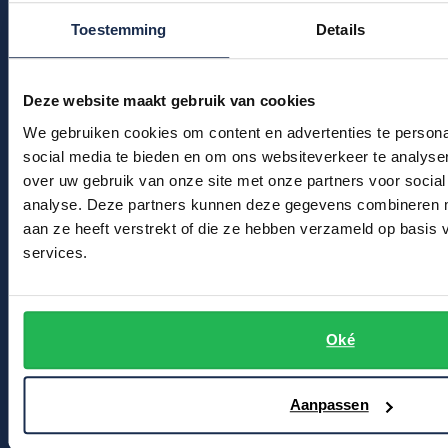
Kledingonderhoud
Profuomo
Toestemming
Details
Replay
Klantenservice
R2
Reset
Actievoorwaarden
Seidensticker
Deze website maakt gebruik van cookies
Roy Robson
State of Art
We gebruiken cookies om content en advertenties te persona
Winkel
Schiesser
social media te bieden en om ons websiteverkeer te analyse
Tommy Hilfiger
over uw gebruik van onze site met onze partners voor social
Seidensticker
Winkel & Openingstijden
analyse. Deze partners kunnen deze gegevens combineren me
Vanguard
Contact
aan ze heeft verstrekt of die ze hebben verzameld op basis
services.
Bert Schrier Herenmode
Slater
Breestraat 152 - 154
State of Art
2311 CX Leiden
Oké
Superdry
Tenson
Voor jou
Aanpassen
Thomas Maine
Kortingscode