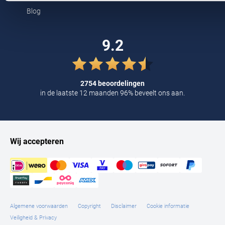
Tommy Hilfiger
Blog
Tramarossa
9.2
UBR
Vanguard
2754 beoordelingen
William Lockie
in de laatste 12 maanden 96% beveelt ons aan.
Alle Merken
Wij accepteren
Algemene voorwaarden
Copyright
Disclaimer
Cookie informatie
Veiligheid & Privacy