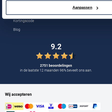
Tommy Hilfiger
Aanpassen
Voor jou
Tramarossa
Kortingscode
UBR
Blog
Vanguard
William Lockie
9.2
Alle Merken
2751 beoordelingen
in de laatste 12 maanden 96% beveelt ons aan.
Wij accepteren