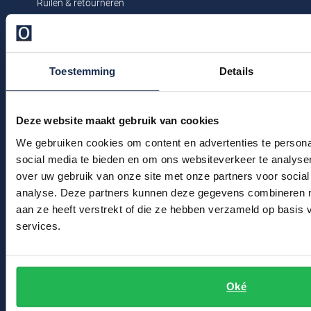
Ruilen & retourneren
Profuomo
Replay
Klachtenafhandeling
R2
Reset
Veelgestelde vragen
Seidensticker
Toestemming
Details
Roy Robson
Kledingonderhoud
State of Art
Schiesser
Klantenservice
Tommy Hilfiger
Deze website maakt gebruik van cookies
Actievoorwaarden
Seidensticker
We gebruiken cookies om content en advertenties te persona
Vanguard
social media te bieden en om ons websiteverkeer te analyse
Winkel
over uw gebruik van onze site met onze partners voor social
Slater
analyse. Deze partners kunnen deze gegevens combineren me
Winkel & Openingstijden
aan ze heeft verstrekt of die ze hebben verzameld op basis
State of Art
Contact
services.
Superdry
Bert Schrier Herenmode
Tenson
Breestraat 152 - 154
Oké
2311 CX Leiden
Thomas Maine