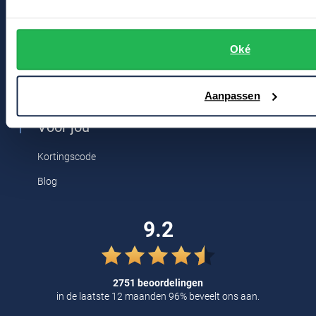
Contact
Tommy Hilfiger
Tramarossa
Bert Schrier Herenmode
Oké
Breestraat 152 - 154
UBR
2311 CX Leiden
Vanguard
Aanpassen
William Lockie
Voor jou
Alle Merken
Kortingscode
Blog
9.2
2751 beoordelingen
in de laatste 12 maanden 96% beveelt ons aan.