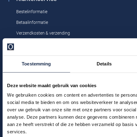
Profuomo
Replay
Bestelinformatie
R2
Reset
Betaalinformatie
Seidensticker
Roy Robson
Verzendkosten & verzending
State of Art
Ruilen & retourneren
Schiesser
Tommy Hilfiger
Klachtenafhandeling
Seidensticker
Vanguard
Toestemming
Details
Veelgestelde vragen
Kledingonderhoud
Slater
Deze website maakt gebruik van cookies
Klantenservice
We gebruiken cookies om content en advertenties te persona
State of Art
Actievoorwaarden
social media te bieden en om ons websiteverkeer te analyse
Superdry
over uw gebruik van onze site met onze partners voor social
Winkel
analyse. Deze partners kunnen deze gegevens combineren me
Tenson
aan ze heeft verstrekt of die ze hebben verzameld op basis
Winkel & Openingstijden
Thomas Maine
services.