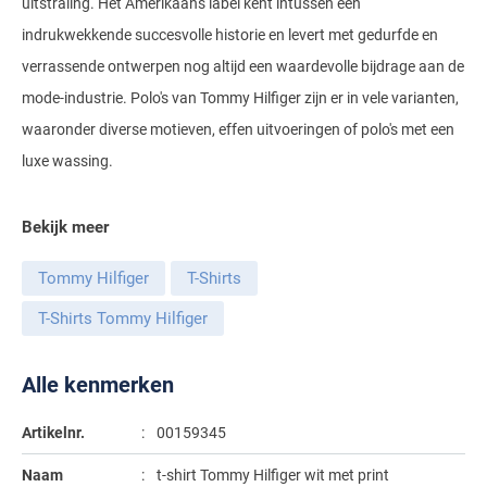
uitstraling. Het Amerikaans label kent intussen een
Gant
Giordano
Lacoste
Camel Active
indrukwekkende succesvolle historie en levert met gedurfde en
Lyle & Scott
Casa Moda
New Zealand
Giorgio
verrassende ontwerpen nog altijd een waardevolle bijdrage aan de
Maerz
Casa Moda
Polo Ralph Lauren
Mac
Cast Iron
COM4
mode-industrie. Polo's van Tommy Hilfiger zijn er in vele varianten,
People of Shibuya
John Miller
New Zealand
Cast Iron
Profuomo
Meyer
Cavallaro
Diesel
waaronder diverse motieven, effen uitvoeringen of polo's met een
Pierre Cardin
Lacoste
Olymp
Cavallaro
luxe wassing.
State of Art
New Zealand
Fred Perry
Eurex
Polo Ralph Lauren
Polo Ralph Lauren
Desoto
Superdry
Olymp
Gant
Gardeur
Bekijk meer
Portofino
Tommy Hilfiger
Pierre Cardin
Ledub
Lacoste
Mac
Reset
Tommy Hilfiger
T-Shirts
Vanguard
Polo Ralph Lauren
Lyle & Scott
Lyle & Scott
M.E.N.S.
Portofino
Eden Valley
T-Shirts Tommy Hilfiger
Profuomo
Mac
New Zealand
Meyer
Profuomo
Eterna
State of Art
Maerz
Olymp
New Zealand
State of Art
Alle kenmerken
Eton
Superdry
Magee
Superdry
Gant
R2
Artikelnr.
00159345
Tenson
Magnanni
Thomas Maine
Giordano
Replay
Naam
t-shirt Tommy Hilfiger wit met print
Pierre Cardin
Pierre Cardin