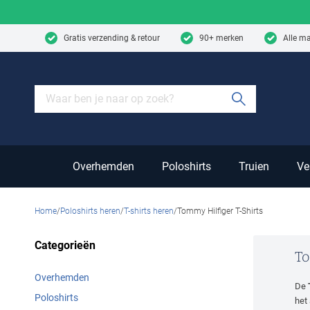
Skip to content
Gratis verzending & retour
90+ merken
Alle m
Submit sear
Overhemden
Poloshirts
Truien
Ve
Home
Poloshirts heren
T-shirts heren
Tommy Hilfiger T-Shirts
Categorieën
To
Overhemden
De
Poloshirts
het