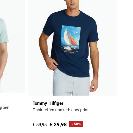
Tommy Hilfiger
tgroen
T-shirt effen donkerblauw print
€ 29,98
€ 59,95
- 50%