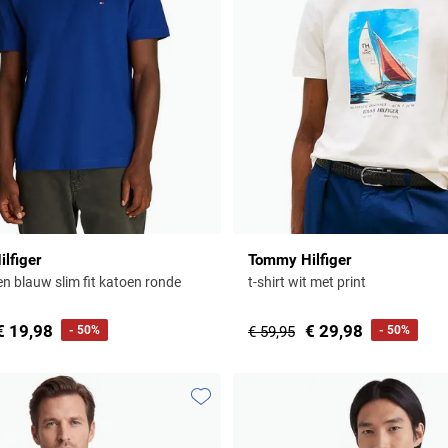
lfiger
Tommy Hilfiger
fen blauw slim fit katoen ronde
t-shirt wit met print
€ 19,98
€ 29,98
- 50%
€ 59,95
- 50%
Toevoegen aan favorieten