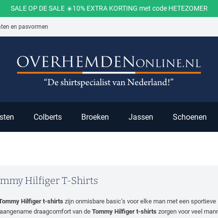
SALE OP DE SALE ☀️10% EXTRA KORTING met code HETEZOMER
aten en pasvormen
ch
sten
Colberts
Broeken
Jassen
Schoenen
mmy Hilfiger T-Shirts
Tommy Hilfiger t-shirts
zijn onmisbare basic’s voor elke man met een sportieve i
 aangename draagcomfort van de
Tommy Hilfiger t-shirts
zorgen voor veel manne