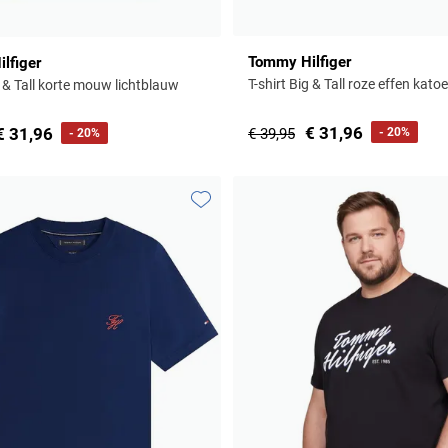
Tommy Hilfiger
lfiger
T-shirt Big & Tall roze effen kato
g & Tall korte mouw lichtblauw
€ 31,96
€ 31,96
€ 39,95
- 20%
- 20%
Toevoegen aan favorieten