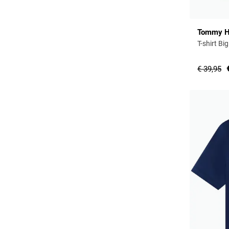
Tommy Hi
T-shirt Bi
€ 39,95