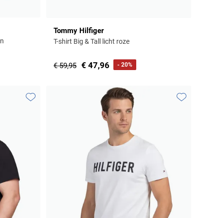
Tommy Hilfiger
en
T-shirt Big & Tall licht roze
€ 47,96
€ 59,95
- 20%
Toevoegen aan favorieten
Toevoegen aa