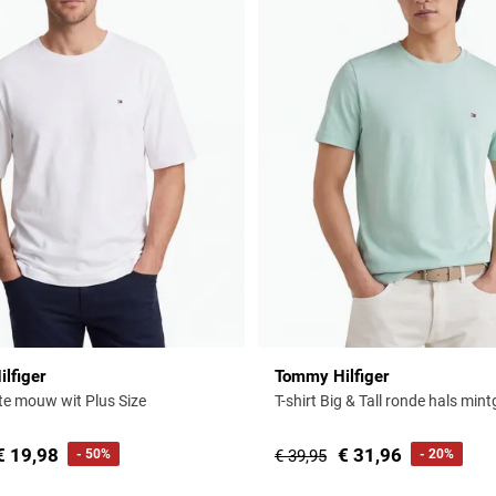
lfiger
Tommy Hilfiger
rte mouw wit Plus Size
T-shirt Big & Tall ronde hals min
€ 19,98
€ 31,96
- 50%
€ 39,95
- 20%