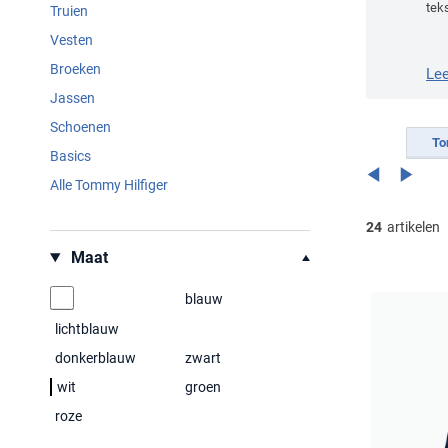
tek
Truien
Vesten
Broeken
Le
Jassen
Schoenen
To
Basics
Alle Tommy Hilfiger
24
artikelen
Filteren op
Maat
blauw
lichtblauw
donkerblauw
zwart
wit
groen
roze