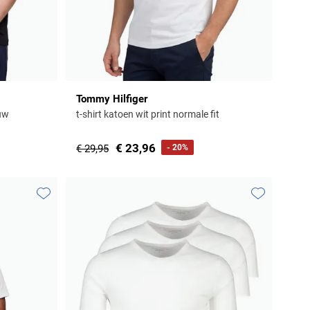
Tommy Hilfiger
ouw
t-shirt katoen wit print normale fit
€ 23,96
€ 29,95
- 20%
Toevoegen aan favorieten
Toevoegen aa