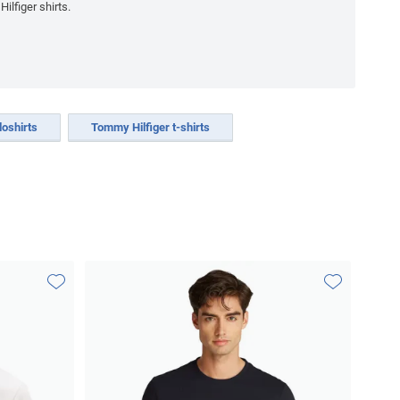
lfiger shirts.
oshirts
Tommy Hilfiger t-shirts
Toevoegen aan favorieten
Toevoegen aa