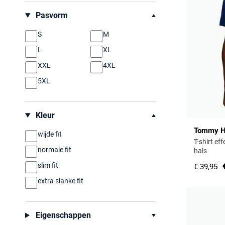
Pasvorm
S
M
L
XL
XXL
4XL
5XL
Kleur
Tommy Hi
wijde fit
T-shirt ef
normale fit
hals
slim fit
€ 39,95
extra slanke fit
Eigenschappen