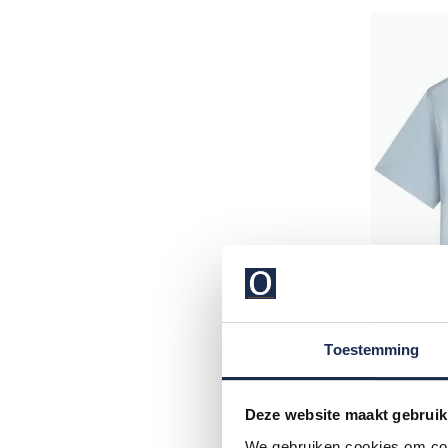
Toestemming
Deze website maakt gebruik
Tommy Hi
We gebruiken cookies om cont