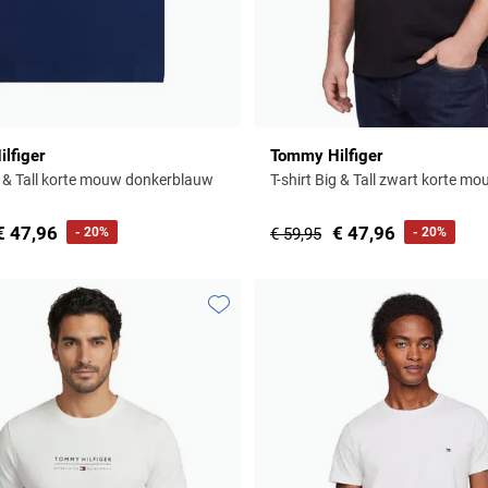
lfiger
Tommy Hilfiger
ig & Tall korte mouw donkerblauw
T-shirt Big & Tall zwart korte m
€ 47,96
€ 47,96
- 20%
€ 59,95
- 20%
Toevoegen aan favorieten