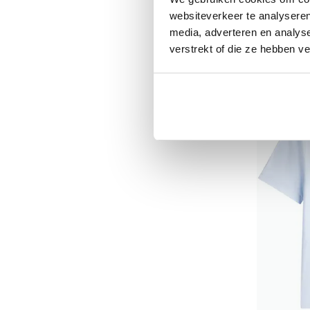
T-shirt Bi
websiteverkeer te analyseren
media, adverteren en analys
€ 59,95
verstrekt of die ze hebben v