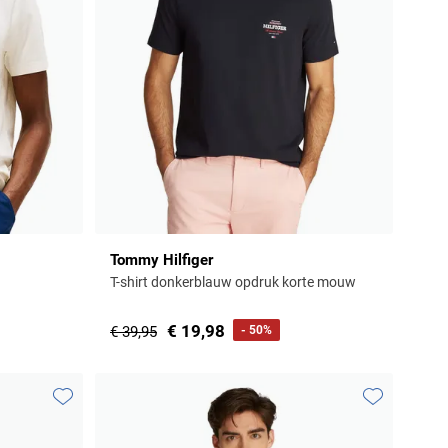
Tommy Hilfiger
T-shirt donkerblauw opdruk korte mouw
€ 19,98
€ 39,95
- 50%
Toevoegen aan favorieten
Toevoegen aa