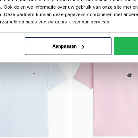
T-shirt Big & Tall korte mouw bl
g & Tall lichtblauw ronde hals
. Ook delen we informatie over uw gebruik van onze site met on
e. Deze partners kunnen deze gegevens combineren met andere i
€ 31,96
€ 47,96
€ 39,95
- 20%
- 20%
erzameld op basis van uw gebruik van hun services.
Toevoegen aan favorieten
Aanpassen