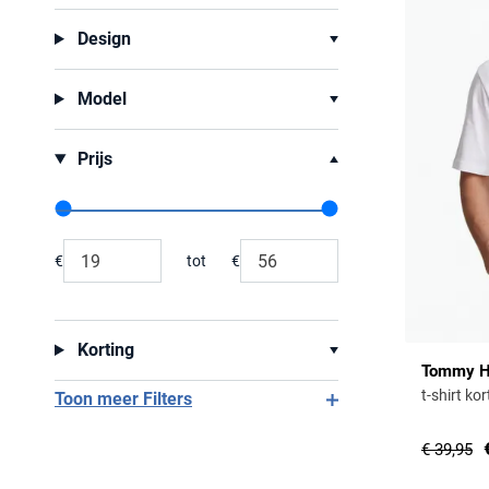
Design
Model
Prijs
Range slider min value
Range slider max value
€
tot
€
Minimum value input
Maximum value input
Korting
Tommy Hi
t-shirt ko
Toon meer Filters
€ 39,95