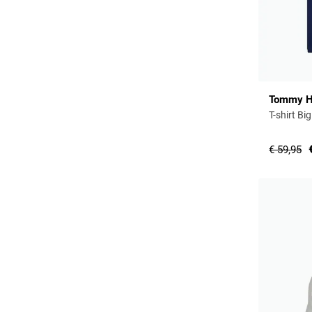
Tommy Hi
T-shirt B
€ 59,95