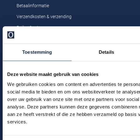
Profuomo
Betaalinformatie
Replay
Verzendkosten & verzending
R2
Reset
Ruilen & retourneren
Seidensticker
Roy Robson
Klachtenafhandeling
State of Art
Schiesser
Veelgestelde vragen
Toestemming
Details
Tommy Hilfiger
Seidensticker
Kledingonderhoud
Vanguard
Klantenservice
Deze website maakt gebruik van cookies
Actievoorwaarden
We gebruiken cookies om content en advertenties te persona
Slater
social media te bieden en om ons websiteverkeer te analyse
State of Art
over uw gebruik van onze site met onze partners voor social
Winkel
analyse. Deze partners kunnen deze gegevens combineren me
Superdry
Winkel & Openingstijden
aan ze heeft verstrekt of die ze hebben verzameld op basis
Tenson
services.
Contact
Thomas Maine