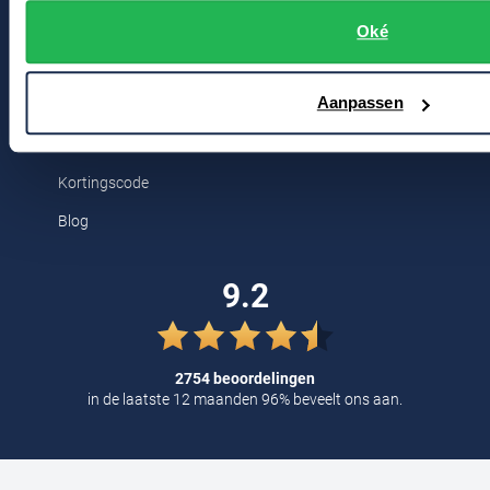
Bert Schrier Herenmode
Tommy Hilfiger
Oké
Breestraat 152 - 154
Tramarossa
2311 CX Leiden
UBR
Aanpassen
Voor jou
Vanguard
Kortingscode
William Lockie
Blog
Alle Merken
9.2
2754 beoordelingen
in de laatste 12 maanden 96% beveelt ons aan.