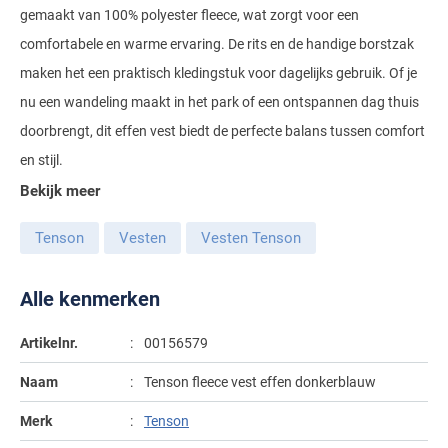
gemaakt van 100% polyester fleece, wat zorgt voor een
Gant
Giordano
Lacoste
Camel Active
Lyle & Scott
Casa Moda
comfortabele en warme ervaring. De rits en de handige borstzak
New Zealand
Giorgio
Maerz
Casa Moda
maken het een praktisch kledingstuk voor dagelijks gebruik. Of je
Polo Ralph Lauren
Mac
Cast Iron
COM4
People of Shibuya
John Miller
nu een wandeling maakt in het park of een ontspannen dag thuis
New Zealand
Cast Iron
Profuomo
Meyer
Cavallaro
Diesel
doorbrengt, dit effen vest biedt de perfecte balans tussen comfort
Pierre Cardin
Lacoste
Olymp
Cavallaro
State of Art
New Zealand
Fred Perry
Eurex
en stijl.
Polo Ralph Lauren
Polo Ralph Lauren
Desoto
Superdry
Olymp
Bekijk meer
Gant
Gardeur
Portofino
Tommy Hilfiger
Pierre Cardin
Ledub
Lacoste
Mac
Tenson
Vesten
Vesten Tenson
Reset
Vanguard
Polo Ralph Lauren
Lyle & Scott
Lyle & Scott
M.E.N.S.
Portofino
Eden Valley
Alle kenmerken
Profuomo
Mac
New Zealand
Meyer
Profuomo
Eterna
State of Art
Maerz
Artikelnr.
00156579
Olymp
New Zealand
State of Art
Eton
Superdry
Magee
Naam
Tenson fleece vest effen donkerblauw
Superdry
Gant
R2
Tenson
Magnanni
Merk
Tenson
Thomas Maine
Giordano
Replay
Pierre Cardin
Pierre Cardin