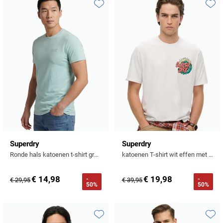
Tommy Hilfiger
Toevoegen aan favorieten
Toevo
Tramarossa
UBR
Vanguard
William Lockie
Alle Merken
Superdry
Superdry
Ronde hals katoenen t-shirt groen gemeleerd
katoenen T-shirt wit effen met opdruk slim fit
€ 14,98
€ 19,98
-
-
€ 29,95
€ 39,95
50%
50%