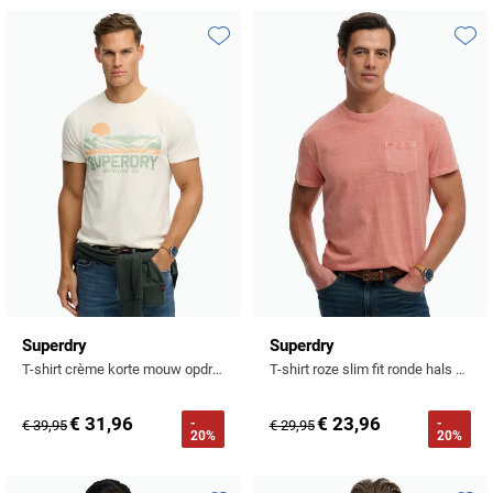
Profuomo
Replay
R2
Toevoegen aan favorieten
Toevo
Reset
Seidensticker
Roy Robson
State of Art
Schiesser
Tommy Hilfiger
Seidensticker
Vanguard
Slater
State of Art
Superdry
Superdry
T-shirt crème korte mouw opdruk slim fit
T-shirt roze slim fit ronde hals met borstzak
Superdry
€ 31,96
€ 23,96
-
-
€ 39,95
€ 29,95
Tenson
20%
20%
Thomas Maine