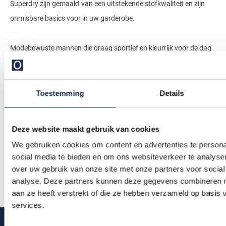
Superdry zijn gemaakt van een uitstekende stofkwaliteit en zijn
onmisbare basics voor in uw garderobe.
Modebewuste mannen die graag sportief en kleurrijk voor de dag
willen komen zijn bij dit fashion label aan het juiste adres. Maak
kennis met het merk Superdry en selecteer uw favoriete t-shirt in
de webshop. Ons complete Superdry aanbod bestaat uit:
Toestemming
Details
Superdry overhemden -
Superdry poloshirts
-
Superdry vesten
-
Superdry truien
-
Superdry jassen
-
Superdry t-shirts
-
Superdry
Deze website maakt gebruik van cookies
broeken
-
Superdry shorts
We gebruiken cookies om content en advertenties te persona
social media te bieden en om ons websiteverkeer te analyse
Materiaal en pasvorm
over uw gebruik van onze site met onze partners voor social
Lees meer
analyse. Deze partners kunnen deze gegevens combineren me
aan ze heeft verstrekt of die ze hebben verzameld op basis
De collectie
Superdry t-shirts
is geïnspireerd door de Japanse
services.
cultuur en bevat de laatste trends uit herenmodeland. De nieuwe
kleuren zijn intensief en puur: zomerse kleuren zoals vintage blauw