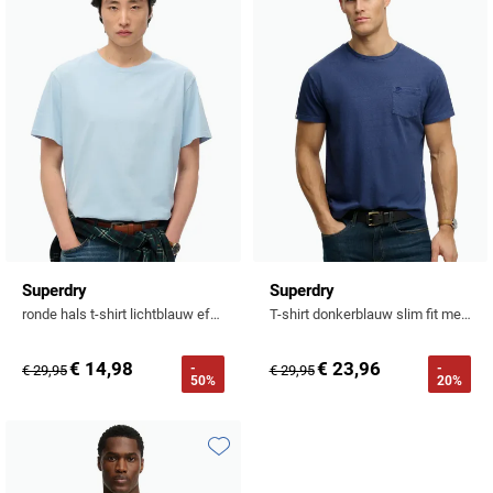
Toevoegen aan favorieten
Toevo
Superdry
Superdry
ronde hals t-shirt lichtblauw effen
T-shirt donkerblauw slim fit met borstzak
€ 14,98
€ 23,96
-
-
€ 29,95
€ 29,95
50%
20%
Toevoegen aan favorieten