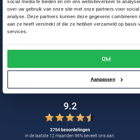
social media te bieden en om ons websiteverkeer te analyse
Profuomo
Contact
over uw gebruik van onze site met onze partners voor social
Replay
analyse. Deze partners kunnen deze gegevens combineren me
R2
Reset
Bert Schrier Herenmode
aan ze heeft verstrekt of die ze hebben verzameld op basis
Seidensticker
services.
Breestraat 152 - 154
Roy Robson
2311 CX Leiden
State of Art
Schiesser
Tommy Hilfiger
Seidensticker
Oké
Voor jou
Vanguard
Kortingscode
Aanpassen
Blog
Slater
State of Art
9.2
Superdry
Tenson
2754 beoordelingen
Thomas Maine
in de laatste 12 maanden 96% beveelt ons aan.