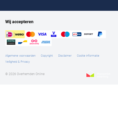
Tommy Hilfiger
Tramarossa
Wij accepteren
UBR
Vanguard
William Lockie
Alle Merken
Algemene voorwaarden
Copyright
Disclaimer
Cookie informatie
Veiligheid & Privacy
© 2026 Overhemden Online