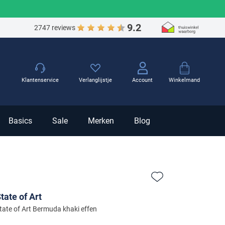
9.2
2747 reviews
Winkelmand
Klantenservice
Verlanglijstje
Account
Basics
Sale
Merken
Blog
Zet bij favorieten
tate of Art
tate of Art Bermuda khaki effen