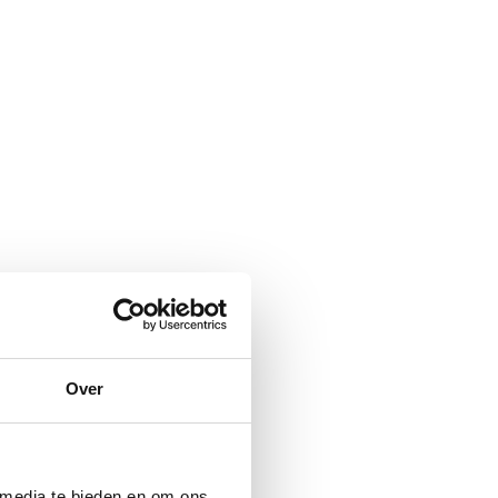
Over
 media te bieden en om ons