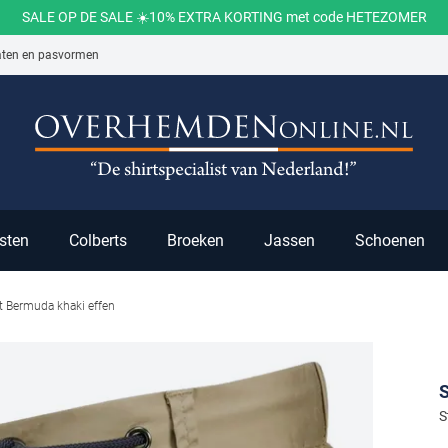
SALE OP DE SALE ☀️10% EXTRA KORTING met code HETEZOMER
aten en pasvormen
ch
sten
Colberts
Broeken
Jassen
Schoenen
rt Bermuda khaki effen
S
S