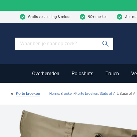
Skip to content
Gratis verzending & retour
90+ merken
Alle m
Submit sear
Overhemden
Poloshirts
Truien
Ve
Korte broeken
Home
Broeken
Korte broeken
State of Art
State of A