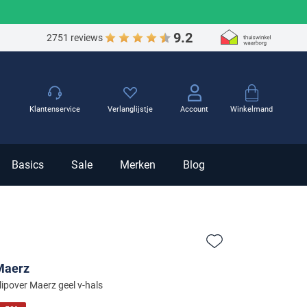
9.2
2751 reviews
Winkelmand
Klantenservice
Verlanglijstje
Account
Basics
Sale
Merken
Blog
Zet bij favorieten
Maerz
lipover Maerz geel v-hals