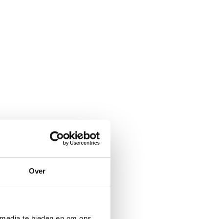
Over
 media te bieden en om ons