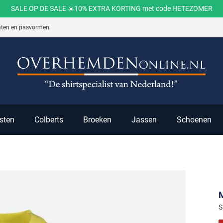
SALE OP DE SALE ☀️10% EXTRA KORTING met code HETEZOMER
aten en pasvormen
ch
sten
Colberts
Broeken
Jassen
Schoenen
S