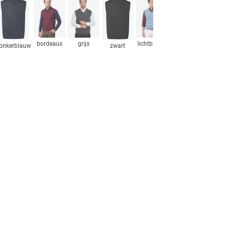
bordeaux
grijs
lichtblauw
bruin
geel
onkerblauw
zwart