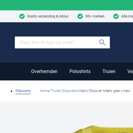
Skip to content
Gratis verzending & retour
90+ merken
Alle m
Submit sear
Overhemden
Poloshirts
Truien
Ve
Slipovers
Home
Truien
Slipovers
Maerz
Slipover Maerz geel v-hals