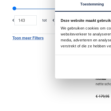
Toestemming
Range slider min value
Range slider max value
€
tot
€
Deze website maakt gebruik
Minimum value input
Maximum value input
We gebruiken cookies om cont
websiteverkeer te analyseren
Toon meer Filters
media, adverteren en analys
verstrekt of die ze hebben v
Rehab
nette scho
€ 179,95