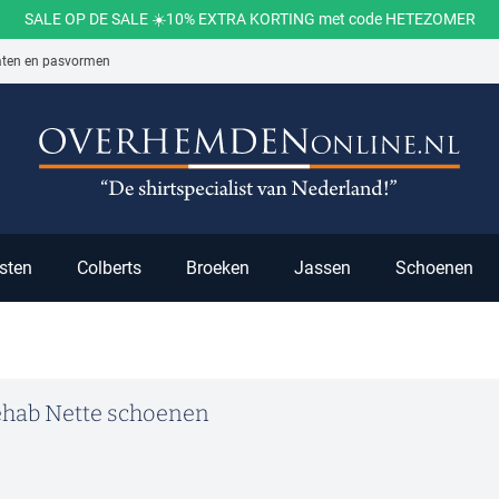
SALE OP DE SALE ☀️10% EXTRA KORTING met code HETEZOMER
aten en pasvormen
ch
sten
Colberts
Broeken
Jassen
Schoenen
hab Nette schoenen