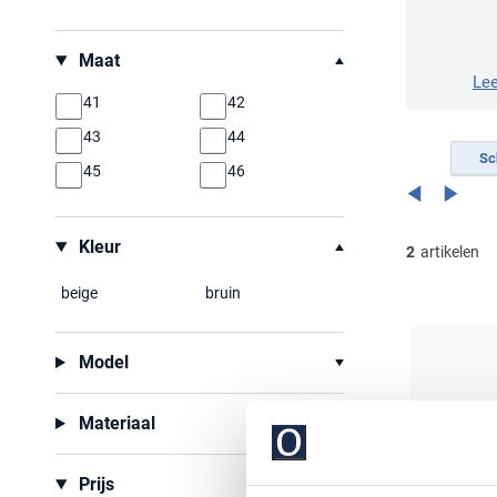
Filteren op
Maat
Le
41
42
43
44
Sc
45
46
Kleur
2
artikelen
beige
bruin
Model
Materiaal
Prijs