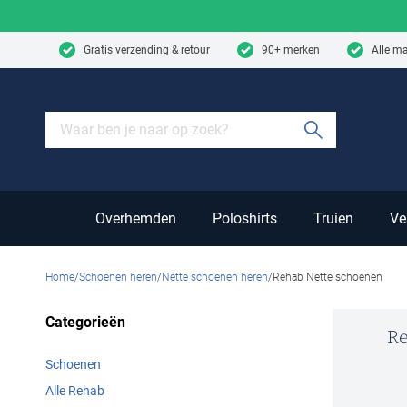
Skip to content
Gratis verzending & retour
90+ merken
Alle m
Submit sear
Overhemden
Poloshirts
Truien
Ve
Home
Schoenen heren
Nette schoenen heren
Rehab Nette schoenen
Categorieën
Re
Schoenen
Alle Rehab