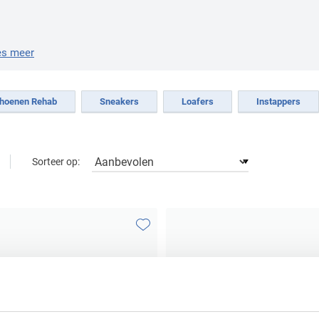
es meer
hoenen Rehab
Sneakers
Loafers
Instappers
Sorteer op:
Toevoegen aan favorieten