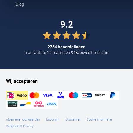
Blog
Tommy Hilfiger
Tramarossa
9.2
UBR
Vanguard
2754 beoordelingen
William Lockie
in de laatste 12 maanden 96% beveelt ons aan.
Alle Merken
Wij accepteren
Algemene voorwaarden
Copyright
Disclaimer
Cookie informatie
Veiligheid & Privacy