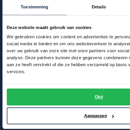
Kledingonderhoud
Profuomo
Toestemming
Details
Replay
Klantenservice
R2
Reset
Actievoorwaarden
Seidensticker
Deze website maakt gebruik van cookies
Roy Robson
We gebruiken cookies om content en advertenties te persona
Winkel
State of Art
Schiesser
social media te bieden en om ons websiteverkeer te analyse
Tommy Hilfiger
over uw gebruik van onze site met onze partners voor social
Winkel & Openingstijden
Seidensticker
analyse. Deze partners kunnen deze gegevens combineren me
Vanguard
Contact
aan ze heeft verstrekt of die ze hebben verzameld op basis
services.
Bert Schrier Herenmode
Slater
Breestraat 152 - 154
State of Art
2311 CX Leiden
Oké
Superdry
Voor jou
Tenson
Aanpassen
Thomas Maine
Kortingscode