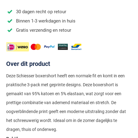
Stretch overhemden
Zwarte polo
Groene broeken
Alan Paine
Polo Ralph Lauren
Blue Industry
Airforce
Digel
30 dagen recht op retour
Denim overhemden
Witte broeken
Baileys
Magnanni
Carl Gross
Merken
Profuomo
Binnen 1-3 werkdagen in huis
BOSS
Barbour
Elvine
Geruite overhemden
Zwarte broeken
Barbour
Polo Ralph Lauren
Cavallaro
Cavallaro
A Fish Named Fred
Gratis verzending en retour
Bugatti
BOSS
Eterna
Gestreepte overhemden
Blue Industry
Rehab
Corneliani
Elvine
Aeronautica Militare
Butcher of Blue
Brax
Zomer overhemden
BOSS
Tommy Hilfiger
Schiesser
Digel
Eton
Baileys
Aeronautica Militare
Bugatti
Strijkvrije overhemden
Brax
Slater
Magee
Floris van Bommel
Eton
Over dit product
Blue Industry
Alberto
Camel Active
Butcher of Blue
Superdry
Camel Active
Fred Perry
Eurex
BOSS
Blue Industry
Deze Schiesser boxershort heeft een normale fit en komt in een
Merken
Casa Moda
Casa Moda
Tommy Hilfiger
praktische 3-pack met geprinte designs. Deze boxershort is
Casa Moda
Gant
Falke
Brax
BOSS
A Fish Named Fred
Portofino
Cast Iron
gemaakt van 95% katoen en 5% elastaan, wat zorgt voor een
Cast Iron
Gardeur
Floris van Bommel
Bugatti
Brax
Barbour
Roy Robson
prettige combinatie van ademend materiaal en stretch. De
Cavallaro
Lacoste
Fred Perry
Butcher of Blue
Camel Active
oogverblindende print geeft een moderne uitstraling zonder dat
Cast Iron
Blue Industry
Wellington of Bilmore
het schreeuwerig wordt. Ideaal om in de zomer dagelijks te
Gant
Colmar
Gant
Camel Active
Cast Iron
Cavallaro
BOSS
dragen, thuis of onderweg.
New Zealand
Elvine
Gardeur
Cavallaro
Gant
Butcher of Blue
Ledub