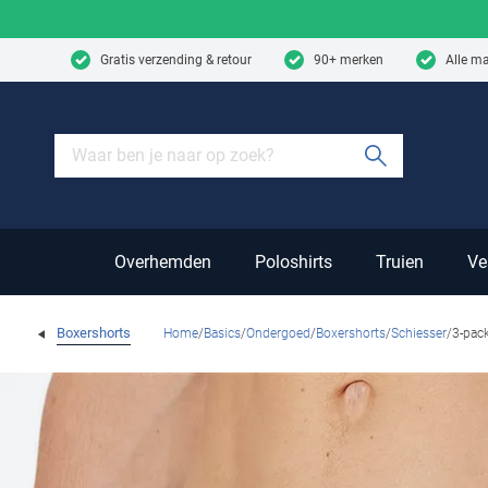
Skip to content
Gratis verzending & retour
90+ merken
Alle m
Submit sear
Overhemden
Poloshirts
Truien
Ve
Boxershorts
Home
Basics
Ondergoed
Boxershorts
Schiesser
3-pac