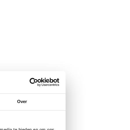
Over
 media te bieden en om ons