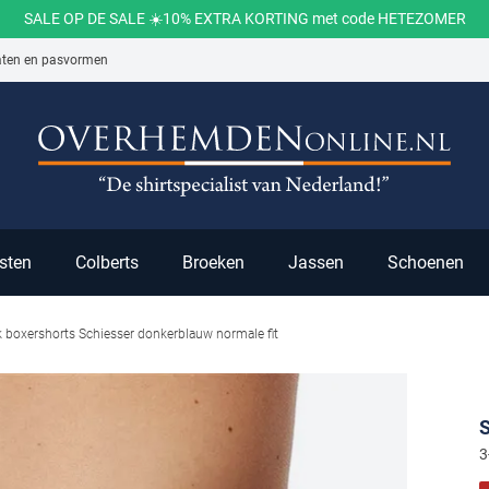
SALE OP DE SALE ☀️10% EXTRA KORTING met code HETEZOMER
aten en pasvormen
ch
sten
Colberts
Broeken
Jassen
Schoenen
k boxershorts Schiesser donkerblauw normale fit
S
3