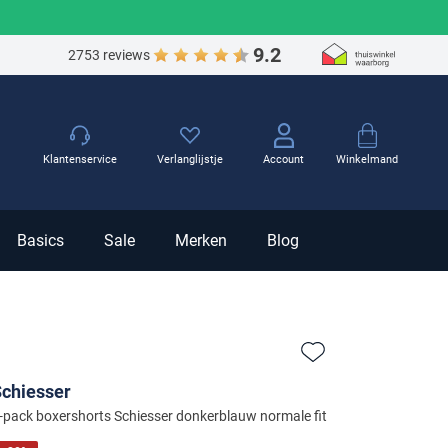
9.2
2753 reviews
Winkelmand
Klantenservice
Verlanglijstje
Account
Basics
Sale
Merken
Blog
Zet bij favorieten
chiesser
-pack boxershorts Schiesser donkerblauw normale fit