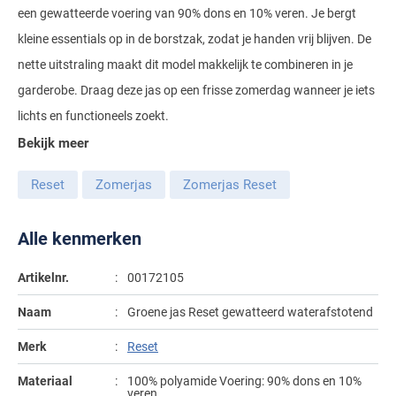
een gewatteerde voering van 90% dons en 10% veren. Je bergt
Gant
Giordano
Lacoste
Camel Active
Lyle & Scott
Casa Moda
kleine essentials op in de borstzak, zodat je handen vrij blijven. De
New Zealand
Giorgio
Maerz
Casa Moda
nette uitstraling maakt dit model makkelijk te combineren in je
Polo Ralph Lauren
Mac
Cast Iron
COM4
People of Shibuya
John Miller
garderobe. Draag deze jas op een frisse zomerdag wanneer je iets
New Zealand
Cast Iron
Profuomo
Meyer
Cavallaro
Diesel
lichts en functioneels zoekt.
Pierre Cardin
Lacoste
Olymp
Cavallaro
State of Art
New Zealand
Fred Perry
Eurex
Bekijk meer
Polo Ralph Lauren
Polo Ralph Lauren
Desoto
Superdry
Olymp
Gant
Gardeur
Reset
Zomerjas
Zomerjas Reset
Portofino
Tommy Hilfiger
Pierre Cardin
Ledub
Lacoste
Mac
Reset
Vanguard
Polo Ralph Lauren
Lyle & Scott
Alle kenmerken
Lyle & Scott
M.E.N.S.
Portofino
Eden Valley
Profuomo
Mac
New Zealand
Meyer
Profuomo
Eterna
Artikelnr.
00172105
State of Art
Maerz
Olymp
New Zealand
State of Art
Eton
Naam
Groene jas Reset gewatteerd waterafstotend
Superdry
Magee
Superdry
Gant
Merk
Reset
R2
Tenson
Magnanni
Thomas Maine
Giordano
Materiaal
100% polyamide Voering: 90% dons en 10%
Replay
Pierre Cardin
Pierre Cardin
veren