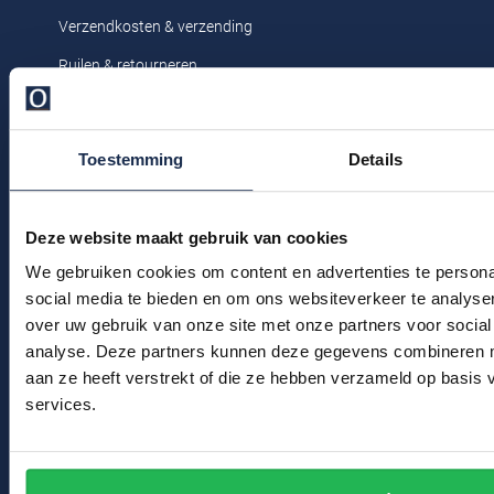
Profuomo
Verzendkosten & verzending
Replay
R2
Ruilen & retourneren
Reset
Seidensticker
Klachtenafhandeling
Roy Robson
Veelgestelde vragen
State of Art
Toestemming
Details
Schiesser
Kledingonderhoud
Tommy Hilfiger
Seidensticker
Klantenservice
Vanguard
Deze website maakt gebruik van cookies
Actievoorwaarden
We gebruiken cookies om content en advertenties te persona
social media te bieden en om ons websiteverkeer te analyse
Slater
Winkel
over uw gebruik van onze site met onze partners voor social
State of Art
analyse. Deze partners kunnen deze gegevens combineren me
Winkel & Openingstijden
aan ze heeft verstrekt of die ze hebben verzameld op basis
Superdry
services.
Contact
Tenson
Bert Schrier Herenmode
Thomas Maine