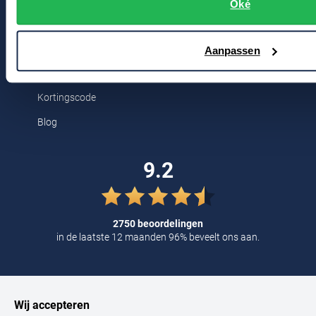
Breestraat 152 - 154
Oké
Tommy Hilfiger
2311 CX Leiden
Tramarossa
Aanpassen
UBR
Voor jou
Vanguard
Kortingscode
William Lockie
Blog
Alle Merken
9.2
2750 beoordelingen
in de laatste 12 maanden 96% beveelt ons aan.
Wij accepteren