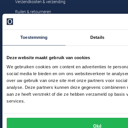
Verzendkosten & verzending
Profuomo
Replay
Ruilen & retourneren
R2
Reset
Klachtenafhandeling
Seidensticker
Roy Robson
Veelgestelde vragen
State of Art
Toestemming
Details
Schiesser
Kledingonderhoud
Tommy Hilfiger
Klantenservice
Seidensticker
Deze website maakt gebruik van cookies
Vanguard
Actievoorwaarden
We gebruiken cookies om content en advertenties te persona
social media te bieden en om ons websiteverkeer te analyse
Winkel
Slater
over uw gebruik van onze site met onze partners voor social
analyse. Deze partners kunnen deze gegevens combineren me
State of Art
Winkel & Openingstijden
aan ze heeft verstrekt of die ze hebben verzameld op basis
Superdry
Contact
services.
Tenson
Bert Schrier Herenmode
Thomas Maine
Breestraat 152 - 154
Oké