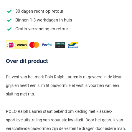
Stretch overhemden
Zwarte polo
Groene broeken
Alan Paine
Polo Ralph Lauren
Blue Industry
Airforce
Digel
30 dagen recht op retour
Denim overhemden
Witte broeken
Baileys
Magnanni
Carl Gross
Merken
Profuomo
Binnen 1-3 werkdagen in huis
BOSS
Barbour
Elvine
Geruite overhemden
Zwarte broeken
Barbour
Polo Ralph Lauren
Cavallaro
Cavallaro
A Fish Named Fred
Gratis verzending en retour
Bugatti
BOSS
Eterna
Gestreepte overhemden
Blue Industry
Rehab
Corneliani
Elvine
Aeronautica Militare
Butcher of Blue
Brax
Zomer overhemden
BOSS
Tommy Hilfiger
Schiesser
Digel
Eton
Baileys
Aeronautica Militare
Bugatti
Strijkvrije overhemden
Brax
Slater
Magee
Floris van Bommel
Eton
Over dit product
Blue Industry
Alberto
Camel Active
Butcher of Blue
Superdry
Camel Active
Fred Perry
Eurex
BOSS
Blue Industry
Merken
Dit vest van het merk Polo Ralph Lauren is uitgevoerd in de kleur
Casa Moda
Casa Moda
Tommy Hilfiger
Casa Moda
Gant
Falke
Brax
BOSS
A Fish Named Fred
grijs en heeft een slim fit pasvorm. Het vest is voorzien van een
Portofino
Cast Iron
Cast Iron
Gardeur
Floris van Bommel
sluiting met rits.
Bugatti
Brax
Barbour
Roy Robson
Cavallaro
Lacoste
Fred Perry
Butcher of Blue
Camel Active
Cast Iron
Blue Industry
Wellington of Bilmore
POLO Ralph Lauren staat bekend om kleding met klassiek-
Gant
Colmar
Gant
Camel Active
Cast Iron
Cavallaro
BOSS
sportieve uitstraling van robuuste kwaliteit. Door het gebruik van
New Zealand
Elvine
Gardeur
Cavallaro
verschillende pasvormen zijn de vesten te dragen door iedere man.
Gant
Butcher of Blue
Ledub