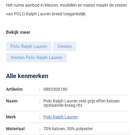
Het ruime aanbod in kleuren, modellen en maten maakt de vesten
Gant
Giordano
Lacoste
Camel Active
Lyle & Scott
Casa Moda
van POLO Ralph Lauren breed toegankelijk.
New Zealand
Giorgio
Maerz
Casa Moda
Polo Ralph Lauren
Mac
Cast Iron
COM4
People of Shibuya
John Miller
New Zealand
Bekijk meer
Cast Iron
Profuomo
Meyer
Cavallaro
Diesel
Pierre Cardin
Lacoste
Olymp
Cavallaro
State of Art
New Zealand
Polo Ralph Lauren
Vesten
Fred Perry
Eurex
Polo Ralph Lauren
Polo Ralph Lauren
Desoto
Superdry
Olymp
Vesten Polo Ralph Lauren
Gant
Gardeur
Portofino
Tommy Hilfiger
Pierre Cardin
Ledub
Lacoste
Mac
Reset
Alle kenmerken
Vanguard
Polo Ralph Lauren
Lyle & Scott
Lyle & Scott
M.E.N.S.
Portofino
Eden Valley
Artikelnr.
0883500180
Profuomo
Mac
New Zealand
Meyer
Profuomo
Eterna
Naam
Polo Ralph Lauren vest grijs effen katoen
State of Art
Maerz
Olymp
New Zealand
State of Art
opstaande kraag rits
Eton
Superdry
Magee
Superdry
Merk
Polo Ralph Lauren
Gant
R2
Tenson
Magnanni
Thomas Maine
Giordano
Materiaal
70% katoen, 30% polyester
Replay
Pierre Cardin
Pierre Cardin