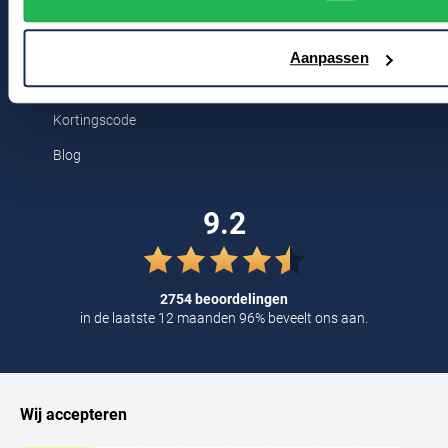
2311 CX Leiden
Tommy Hilfiger
Tramarossa
Aanpassen
Voor jou
UBR
Kortingscode
Vanguard
Blog
William Lockie
Alle Merken
9.2
2754 beoordelingen
in de laatste 12 maanden 96% beveelt ons aan.
Wij accepteren