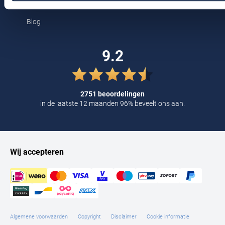
Kortingscode
Tommy Hilfiger
Blog
Tramarossa
UBR
9.2
Vanguard
William Lockie
2751 beoordelingen
Alle Merken
in de laatste 12 maanden 96% beveelt ons aan.
Wij accepteren
Algemene voorwaarden
Copyright
Disclaimer
Cookie informatie