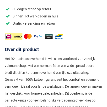
Stretch overhemden
Zwarte polo
Groene broeken
Alan Paine
Polo Ralph Lauren
Blue Industry
Airforce
Digel
30 dagen recht op retour
Denim overhemden
Witte broeken
Baileys
Magnanni
Carl Gross
Merken
Profuomo
Binnen 1-3 werkdagen in huis
BOSS
Barbour
Elvine
Geruite overhemden
Zwarte broeken
Barbour
Polo Ralph Lauren
Cavallaro
Cavallaro
A Fish Named Fred
Gratis verzending en retour
Bugatti
BOSS
Eterna
Gestreepte overhemden
Blue Industry
Rehab
Corneliani
Elvine
Aeronautica Militare
Butcher of Blue
Brax
Zomer overhemden
BOSS
Tommy Hilfiger
Schiesser
Digel
Eton
Baileys
Aeronautica Militare
Bugatti
Strijkvrije overhemden
Brax
Slater
Magee
Floris van Bommel
Eton
Over dit product
Blue Industry
Alberto
Camel Active
Butcher of Blue
Superdry
Camel Active
Fred Perry
Eurex
BOSS
Blue Industry
Het R2 business overhemd in wit is een voorbeeld van zakelijk
Merken
Casa Moda
Casa Moda
Tommy Hilfiger
vakmanschap. Met een normale fit en een wide spread boord
Casa Moda
Gant
Falke
Brax
BOSS
A Fish Named Fred
Portofino
Cast Iron
biedt dit effen katoenen overhemd een tijdloze uitstraling.
Cast Iron
Gardeur
Floris van Bommel
Bugatti
Brax
Barbour
Roy Robson
Gemaakt van 100% katoen, garandeert het comfort en ademend
Cavallaro
Lacoste
Fred Perry
Butcher of Blue
Camel Active
vermogen, ideaal voor lange werkdagen. De lange mouwen maken
Cast Iron
Blue Industry
Wellington of Bilmore
het geschikt voor formele gelegenheden. Dit overhemd is de
Gant
Colmar
Gant
Camel Active
Cast Iron
Cavallaro
BOSS
perfecte keuze voor een belangrijke vergadering of een dag op
New Zealand
Elvine
Gardeur
Cavallaro
Gant
Butcher of Blue
Ledub