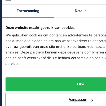
Profuomo
Replay
Kledingonderhoud
Toestemming
Details
R2
Reset
Klantenservice
Seidensticker
Actievoorwaarden
Roy Robson
Deze website maakt gebruik van cookies
State of Art
Schiesser
We gebruiken cookies om content en advertenties te persona
Winkel
Tommy Hilfiger
social media te bieden en om ons websiteverkeer te analyse
Seidensticker
over uw gebruik van onze site met onze partners voor social
Winkel & Openingstijden
Vanguard
analyse. Deze partners kunnen deze gegevens combineren me
Contact
aan ze heeft verstrekt of die ze hebben verzameld op basis
services.
Slater
Bert Schrier Herenmode
State of Art
Breestraat 152 - 154
2311 CX Leiden
Superdry
Oké
Tenson
Voor jou
Aanpassen
Thomas Maine