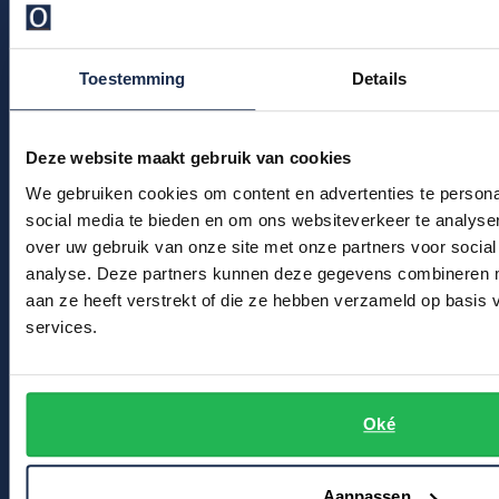
Profuomo
Replay
Veelgestelde vragen
R2
Kledingonderhoud
Reset
Toestemming
Details
Seidensticker
Klantenservice
Roy Robson
State of Art
Actievoorwaarden
Deze website maakt gebruik van cookies
Schiesser
Tommy Hilfiger
We gebruiken cookies om content en advertenties te persona
Seidensticker
Winkel
social media te bieden en om ons websiteverkeer te analyse
Vanguard
over uw gebruik van onze site met onze partners voor social
Winkel & Openingstijden
analyse. Deze partners kunnen deze gegevens combineren me
aan ze heeft verstrekt of die ze hebben verzameld op basis
Contact
Slater
services.
State of Art
Bert Schrier Herenmode
Superdry
Breestraat 152 - 154
Oké
2311 CX Leiden
Tenson
Thomas Maine
Voor jou
Aanpassen