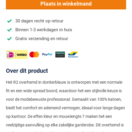
Stretch overhemden
Zwarte polo
Groene broeken
Alan Paine
Plaats in winkelmand
Polo Ralph Lauren
Blue Industry
Airforce
Digel
Denim overhemden
Witte broeken
Baileys
Magnanni
Carl Gross
Merken
Profuomo
30 dagen recht op retour
BOSS
Barbour
Elvine
Geruite overhemden
Zwarte broeken
Barbour
Polo Ralph Lauren
Cavallaro
Cavallaro
A Fish Named Fred
Binnen 1-3 werkdagen in huis
Bugatti
BOSS
Eterna
Gestreepte overhemden
Blue Industry
Rehab
Corneliani
Elvine
Gratis verzending en retour
Aeronautica Militare
Butcher of Blue
Brax
Zomer overhemden
BOSS
Tommy Hilfiger
Schiesser
Digel
Eton
Baileys
Aeronautica Militare
Bugatti
Strijkvrije overhemden
Brax
Slater
Magee
Floris van Bommel
Eton
Blue Industry
Alberto
Camel Active
Butcher of Blue
Superdry
Over dit product
Camel Active
Fred Perry
Eurex
BOSS
Blue Industry
Merken
Casa Moda
Casa Moda
Tommy Hilfiger
Casa Moda
Gant
Falke
Het R2 overhemd in donkerblauw is ontworpen met een normale
Brax
BOSS
A Fish Named Fred
Portofino
Cast Iron
fit en een wide spread boord, waardoor het een stijlvolle keuze is
Cast Iron
Gardeur
Floris van Bommel
Bugatti
Brax
Barbour
Roy Robson
voor de modebewuste professional. Gemaakt van 100% katoen,
Cavallaro
Lacoste
Fred Perry
Butcher of Blue
Camel Active
Cast Iron
Blue Industry
biedt het comfort en ademend vermogen, ideaal voor lange dagen
Wellington of Bilmore
Gant
Colmar
Gant
op kantoor. De effen kleur en mouwlengte 7 maken het een
Camel Active
Cast Iron
Cavallaro
BOSS
veelzijdige aanvulling op elke zakelijke garderobe. Dit overhemd is
New Zealand
Elvine
Gardeur
Cavallaro
Gant
Butcher of Blue
Ledub