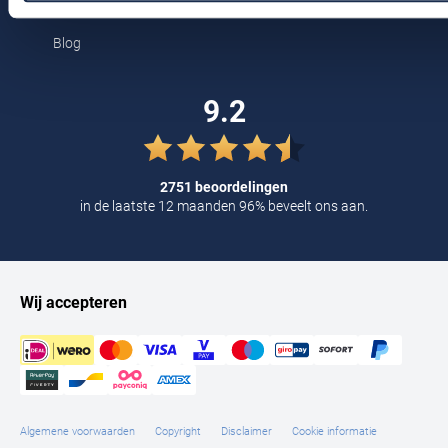
Kortingscode
Tommy Hilfiger
Blog
Tramarossa
UBR
9.2
Vanguard
William Lockie
2751 beoordelingen
Alle Merken
in de laatste 12 maanden 96% beveelt ons aan.
Wij accepteren
Algemene voorwaarden
Copyright
Disclaimer
Cookie informatie