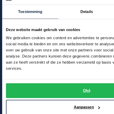
Profuomo
Replay
Kledingonderhoud
Toestemming
Details
R2
Reset
Klantenservice
Seidensticker
Actievoorwaarden
Roy Robson
Deze website maakt gebruik van cookies
State of Art
Schiesser
We gebruiken cookies om content en advertenties te persona
Winkel
Tommy Hilfiger
social media te bieden en om ons websiteverkeer te analyse
Seidensticker
over uw gebruik van onze site met onze partners voor social
Winkel & Openingstijden
Vanguard
analyse. Deze partners kunnen deze gegevens combineren me
Contact
aan ze heeft verstrekt of die ze hebben verzameld op basis
services.
Slater
Bert Schrier Herenmode
State of Art
Breestraat 152 - 154
2311 CX Leiden
Superdry
Oké
Tenson
Voor jou
Aanpassen
Thomas Maine