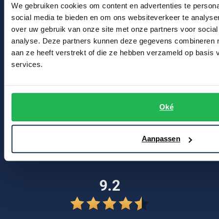
We gebruiken cookies om content en advertenties te persona
Profuomo
Winkel & Openingstijden
Replay
social media te bieden en om ons websiteverkeer te analyse
R2
over uw gebruik van onze site met onze partners voor social
Contact
Reset
analyse. Deze partners kunnen deze gegevens combineren me
Seidensticker
Roy Robson
aan ze heeft verstrekt of die ze hebben verzameld op basis
Bert Schrier Herenmode
State of Art
services.
Breestraat 152 - 154
Schiesser
Tommy Hilfiger
2311 CX Leiden
Seidensticker
Vanguard
Oké
Voor jou
Slater
Kortingscode
Aanpassen
Blog
State of Art
Superdry
9.2
Tenson
Thomas Maine