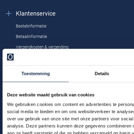
Profuomo
Replay
Klantenservice
R2
Reset
Bestelinformatie
Seidensticker
Roy Robson
Betaalinformatie
State of Art
Schiesser
Verzendkosten & verzending
Tommy Hilfiger
Seidensticker
Ruilen & retourneren
Vanguard
Klachtenafhandeling
Toestemming
Details
Veelgestelde vragen
Slater
Kledingonderhoud
State of Art
Deze website maakt gebruik van cookies
Klantenservice
We gebruiken cookies om content en advertenties te persona
Superdry
Actievoorwaarden
social media te bieden en om ons websiteverkeer te analyse
Tenson
over uw gebruik van onze site met onze partners voor social
analyse. Deze partners kunnen deze gegevens combineren me
Winkel
Thomas Maine
aan ze heeft verstrekt of die ze hebben verzameld op basis