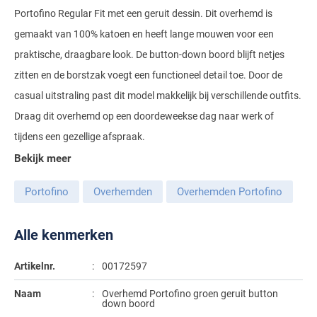
Portofino Regular Fit met een geruit dessin. Dit overhemd is
Gant
Giordano
Lacoste
Camel Active
Lyle & Scott
Casa Moda
gemaakt van 100% katoen en heeft lange mouwen voor een
New Zealand
Giorgio
Maerz
Casa Moda
Polo Ralph Lauren
Mac
praktische, draagbare look. De button-down boord blijft netjes
Cast Iron
COM4
People of Shibuya
John Miller
New Zealand
zitten en de borstzak voegt een functioneel detail toe. Door de
Cast Iron
Profuomo
Meyer
Cavallaro
Diesel
Pierre Cardin
Lacoste
casual uitstraling past dit model makkelijk bij verschillende outfits.
Olymp
Cavallaro
State of Art
New Zealand
Fred Perry
Eurex
Draag dit overhemd op een doordeweekse dag naar werk of
Polo Ralph Lauren
Polo Ralph Lauren
Desoto
Superdry
Olymp
tijdens een gezellige afspraak.
Gant
Gardeur
Portofino
Bekijk meer
Tommy Hilfiger
Pierre Cardin
Ledub
Lacoste
Mac
Reset
Vanguard
Polo Ralph Lauren
Lyle & Scott
Lyle & Scott
M.E.N.S.
Portofino
Overhemden
Overhemden Portofino
Portofino
Eden Valley
Profuomo
Mac
New Zealand
Meyer
Profuomo
Eterna
Alle kenmerken
State of Art
Maerz
Olymp
New Zealand
State of Art
Eton
Artikelnr.
00172597
Superdry
Magee
Superdry
Gant
R2
Naam
Overhemd Portofino groen geruit button
Tenson
Magnanni
Thomas Maine
Giordano
down boord
Replay
Pierre Cardin
Pierre Cardin