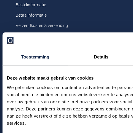
Profuomo
Bestelinformatie
Replay
Betaalinformatie
R2
Reset
Verzendkosten & verzending
Seidensticker
Roy Robson
Ruilen & retourneren
State of Art
Schiesser
Klachtenafhandeling
Tommy Hilfiger
Seidensticker
Toestemming
Details
Veelgestelde vragen
Vanguard
Kledingonderhoud
Klantenservice
Deze website maakt gebruik van cookies
Slater
We gebruiken cookies om content en advertenties te persona
Actievoorwaarden
State of Art
social media te bieden en om ons websiteverkeer te analyse
over uw gebruik van onze site met onze partners voor social
Superdry
Winkel
analyse. Deze partners kunnen deze gegevens combineren me
Tenson
aan ze heeft verstrekt of die ze hebben verzameld op basis
Winkel & Openingstijden
services.
Thomas Maine
Contact