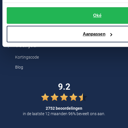
Tommy Hilfiger
Bert Schrier Herenmode
Oké
Tramarossa
Breestraat 152 - 154
UBR
2311 CX Leiden
Aanpassen
Vanguard
Voor jou
William Lockie
Kortingscode
Alle Merken
Blog
9.2
2752 beoordelingen
in de laatste 12 maanden 96% beveelt ons aan.