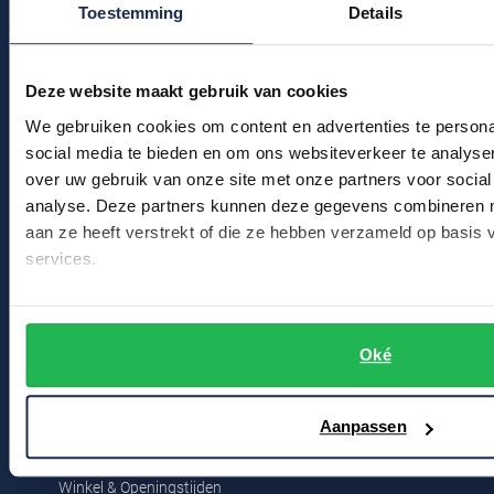
Toestemming
Details
Klantenservice
Bestelinformatie
Deze website maakt gebruik van cookies
Betaalinformatie
We gebruiken cookies om content en advertenties te persona
Verzendkosten & verzending
social media te bieden en om ons websiteverkeer te analyse
over uw gebruik van onze site met onze partners voor social
Ruilen & retourneren
analyse. Deze partners kunnen deze gegevens combineren me
Klachtenafhandeling
aan ze heeft verstrekt of die ze hebben verzameld op basis
services.
Veelgestelde vragen
Kledingonderhoud
Klantenservice
Oké
Actievoorwaarden
Aanpassen
Winkel
Winkel & Openingstijden