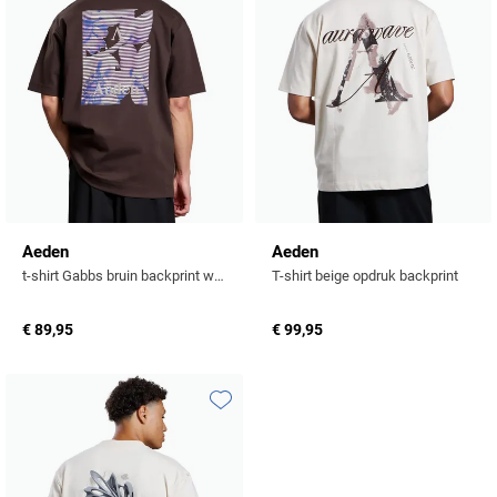
Profuomo
Replay
R2
Reset
Seidensticker
Roy Robson
State of Art
Schiesser
Tommy Hilfiger
Seidensticker
Vanguard
Aeden
Aeden
t-shirt Gabbs bruin backprint wijde fit korte mouw
T-shirt beige opdruk backprint
Slater
€ 89,95
€ 99,95
State of Art
Superdry
Toevoegen aan favorieten
Tenson
Thomas Maine