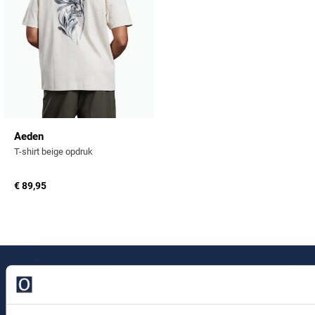
Tommy Hilfiger
Tramarossa
UBR
Vanguard
William Lockie
Aeden
Alle Merken
T-shirt beige opdruk
€ 89,95