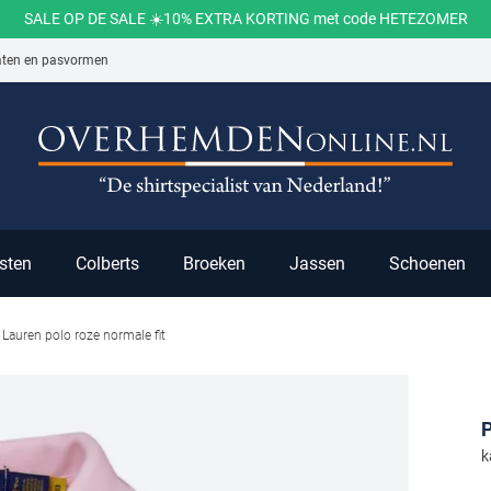
SALE OP DE SALE ☀️10% EXTRA KORTING met code HETEZOMER
aten en pasvormen
ch
sten
Colberts
Broeken
Jassen
Schoenen
Lauren polo roze normale fit
P
k