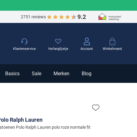
9.2
2751 reviews
Winkelmand
Klantenservice
Verlanglijstje
Account
Basics
Sale
Merken
Blog
Zet bij favorieten
olo Ralph Lauren
atoenen Polo Ralph Lauren polo roze normale fit