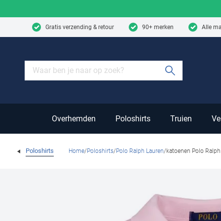
Skip to content
Gratis verzending & retour
90+ merken
Alle m
Submit sear
Overhemden
Poloshirts
Truien
Ve
Poloshirts
Home
Poloshirts
Polo Ralph Lauren
katoenen Polo Ralph 