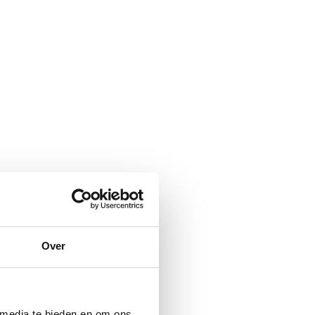
Over
 media te bieden en om ons