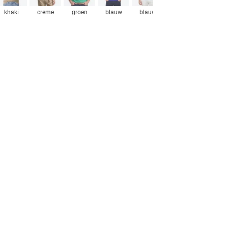
khaki
creme
groen
blauw
blauw
khaki
groen