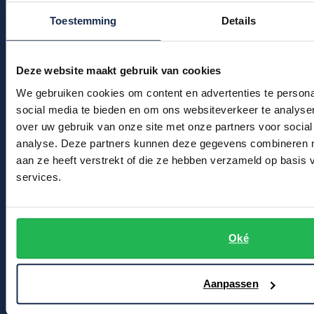
Kledingonderhoud
Profuomo
Toestemming
Details
Replay
Klantenservice
R2
Reset
Actievoorwaarden
Seidensticker
Deze website maakt gebruik van cookies
Roy Robson
State of Art
We gebruiken cookies om content en advertenties te persona
Winkel
Schiesser
social media te bieden en om ons websiteverkeer te analyse
Tommy Hilfiger
over uw gebruik van onze site met onze partners voor social
Seidensticker
Winkel & Openingstijden
analyse. Deze partners kunnen deze gegevens combineren me
Vanguard
Contact
aan ze heeft verstrekt of die ze hebben verzameld op basis
services.
Bert Schrier Herenmode
Slater
Breestraat 152 - 154
State of Art
2311 CX Leiden
Oké
Superdry
Tenson
Voor jou
Aanpassen
Thomas Maine
Kortingscode