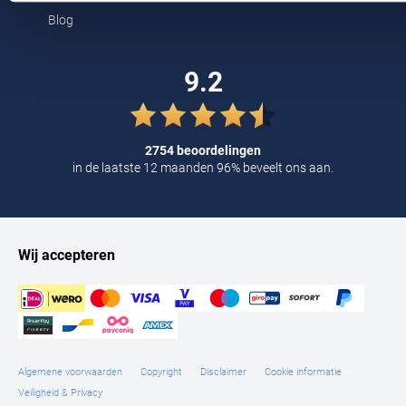
Tommy Hilfiger
Blog
Tramarossa
9.2
UBR
Vanguard
2754 beoordelingen
William Lockie
in de laatste 12 maanden 96% beveelt ons aan.
Alle Merken
Wij accepteren
Algemene voorwaarden
Copyright
Disclaimer
Cookie informatie
Veiligheid & Privacy