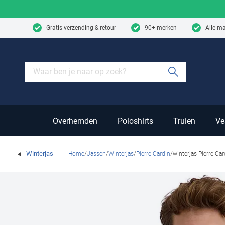
Skip to content
Gratis verzending & retour
90+ merken
Alle m
Submit sear
Overhemden
Poloshirts
Truien
Ve
Winterjas
Home
Jassen
Winterjas
Pierre Cardin
winterjas Pierre Ca