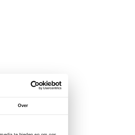
Over
 media te bieden en om ons