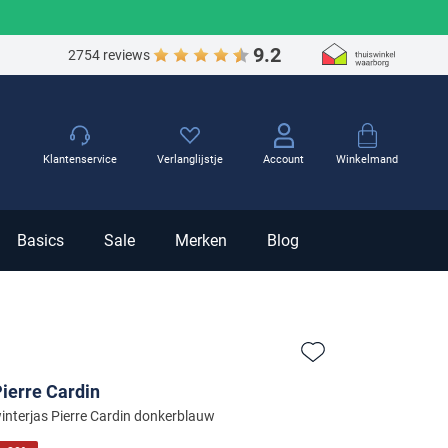
9.2
2754 reviews
Winkelmand
Klantenservice
Verlanglijstje
Account
Basics
Sale
Merken
Blog
Zet bij favorieten
ierre Cardin
interjas Pierre Cardin donkerblauw