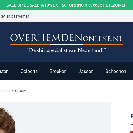
SALE OP DE SALE ☀️10% EXTRA KORTING met code HETEZOMER
aten en pasvormen
ch
sten
Colberts
Broeken
Jassen
Schoenen
rdin donkerblauw
P
w