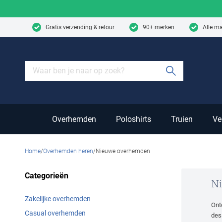
Skip to content
Gratis verzending & retour
90+ merken
Alle m
Submit sear
Overhemden
Poloshirts
Truien
Ve
Home
Overhemden heren
Nieuwe overhemden
Categorieën
N
Zakelijke overhemden
Ont
Casual overhemden
des