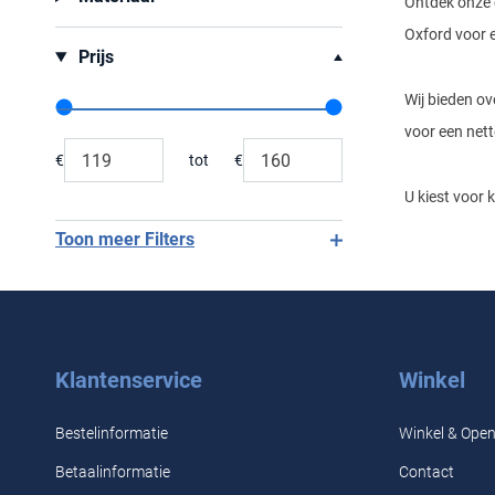
Ontdek onze 
Oxford voor 
Prijs
Wij bieden o
Range slider min value
Range slider max value
voor een nett
€
tot
€
Minimum value input
Maximum value input
U kiest voor 
Toon meer Filters
Klantenservice
Winkel
Bestelinformatie
Winkel & Open
Betaalinformatie
Contact