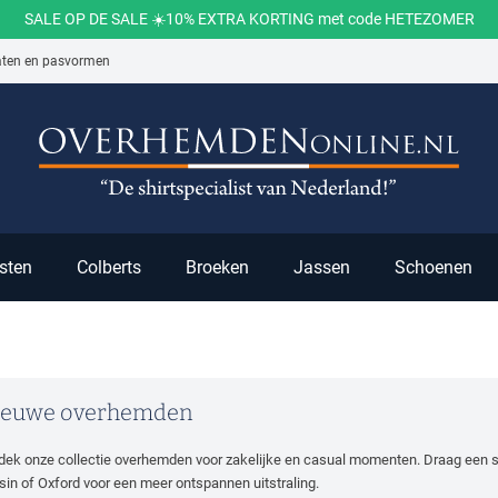
SALE OP DE SALE ☀️10% EXTRA KORTING met code HETEZOMER
aten en pasvormen
ch
sten
Colberts
Broeken
Jassen
Schoenen
ieuwe overhemden
dek onze collectie overhemden voor zakelijke en casual momenten. Draag een st
sin of Oxford voor een meer ontspannen uitstraling.