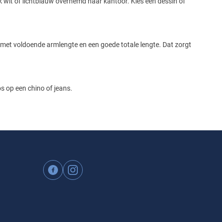
 wit of lichtblauw overhemd naar kantoor. Kies een dessin of
met voldoende armlengte en een goede totale lengte. Dat zorgt
os op een chino of jeans.