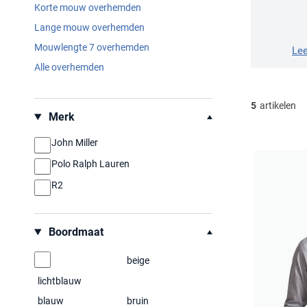
Korte mouw overhemden
Lange mouw overhemden
Mouwlengte 7 overhemden
Le
Alle overhemden
5
artikelen
Filteren op
Merk
John Miller
Polo Ralph Lauren
R2
Boordmaat
beige
lichtblauw
blauw
bruin