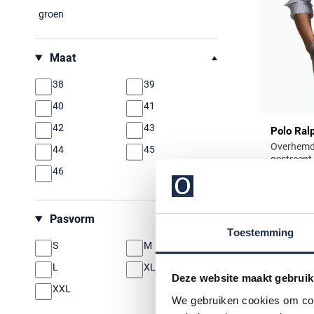
groen
Maat
38
39
40
41
42
43
Polo Ral
Overhemde
44
45
gestreept
46
€ 155,00
Pasvorm
Toestemming
S
M
L
XL
Deze website maakt gebruik
XXL
We gebruiken cookies om cont