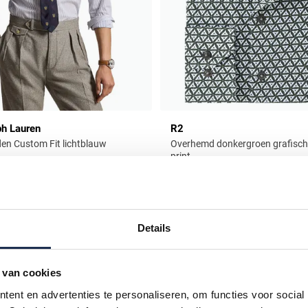
ph Lauren
R2
n Custom Fit lichtblauw
Overhemd donkergroen grafisch
print
€ 119,95
Nieuw
Nieuw
Details
Toevoegen aan favorieten
 van cookies
ent en advertenties te personaliseren, om functies voor social