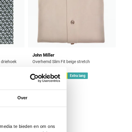
John Miller
 driehoek
Overhemd Slim Fit beige stretch
€ 159,95
Nieuw
Extra lang
Over
Toevoegen aan favorieten
 media te bieden en om ons