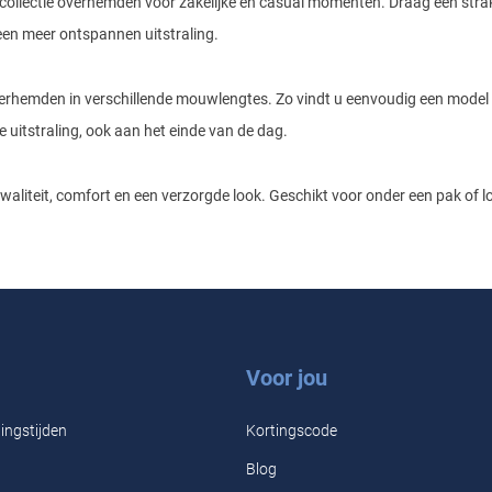
collectie overhemden voor zakelijke en casual momenten. Draag een strak
een meer ontspannen uitstraling.
verhemden in verschillende mouwlengtes. Zo vindt u eenvoudig een model 
e uitstraling, ook aan het einde van de dag.
kwaliteit, comfort en een verzorgde look. Geschikt voor onder een pak of l
Voor jou
ingstijden
Kortingscode
Blog