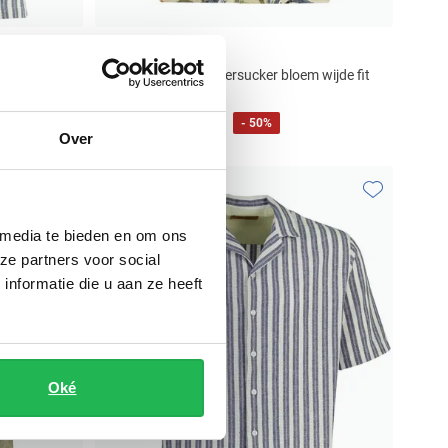
Mos Mosh
pt normale
overhemd beige seersucker bloem wijde fit
€ 49,98
€ 99,95
- 50%
Over
Toevoegen aan favorieten
Toevoegen aa
 media te bieden en om ons
ze partners voor social
nformatie die u aan ze heeft
Oké