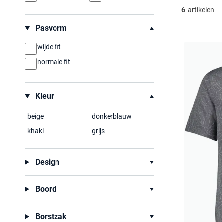
6
artikelen
Pasvorm
wijde fit
normale fit
Kleur
beige
donkerblauw
khaki
grijs
Design
Boord
Borstzak