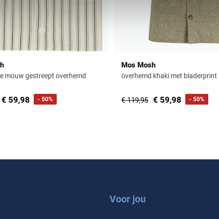
h
Mos Mosh
te mouw gestreept overhemd
overhemd khaki met bladerprint
€ 59,98
€ 59,98
- 50%
€ 119,95
- 50%
Voor jou