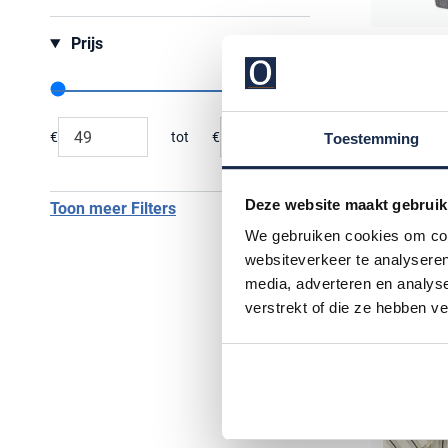
Prijs
Mos Mos
overhemd 
Range slider min value
Range slider max value
€ 119,95
€
tot
€
Toestemming
Minimum value input
Maximum value input
Deze website maakt gebruik
Toon meer Filters
We gebruiken cookies om cont
websiteverkeer te analyseren
media, adverteren en analys
verstrekt of die ze hebben v