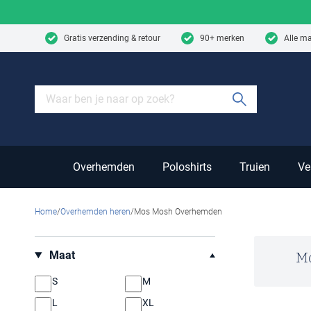
Skip to content
Gratis verzending & retour
90+ merken
Alle m
Submit sear
Overhemden
Poloshirts
Truien
Ve
Home
Overhemden heren
Mos Mosh Overhemden
Filteren op
Maat
M
S
M
L
XL