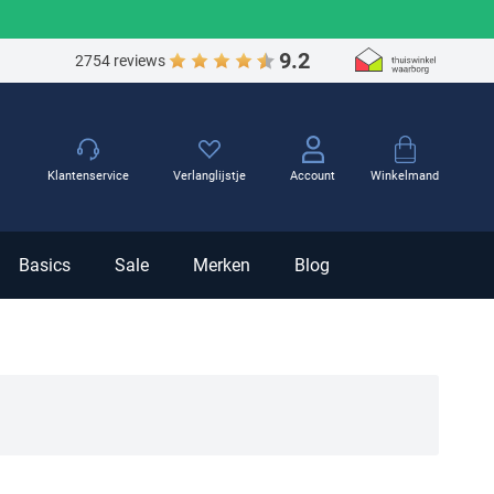
9.2
2754 reviews
Winkelmand
Klantenservice
Verlanglijstje
Account
Basics
Sale
Merken
Blog