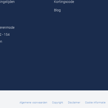
ingstijden
Kortingscode
Blog
Herenmode
2 - 154
en
Algemene voorwaarden
Copyright
Disclaimer
Cookie informatie