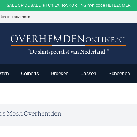
SALE OP DE SALE ☀️10% EXTRA KORTING met code HETEZOMER
aten en pasvormen
ch
sten
Colberts
Broeken
Jassen
Schoenen
os Mosh Overhemden