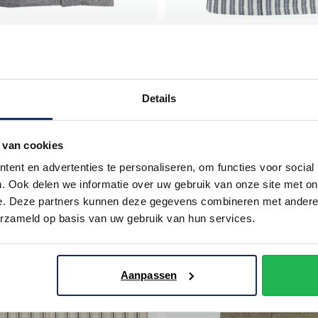
h
Mos Mosh
grijs bloemen katoen wijde fit
Overhemd donkerblauw gestree
fit zomer
€ 59,98
€ 49,98
- 50%
€ 99,95
- 50%
Details
 van cookies
Toevoegen aan favorieten
ent en advertenties te personaliseren, om functies voor social
. Ook delen we informatie over uw gebruik van onze site met on
e. Deze partners kunnen deze gegevens combineren met andere i
erzameld op basis van uw gebruik van hun services.
Aanpassen