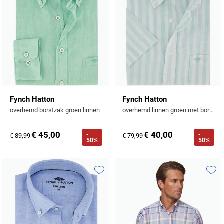
Profuomo
Replay
R2
Reset
Seidensticker
Roy Robson
State of Art
Schiesser
Tommy Hilfiger
Seidensticker
Fynch Hatton
Fynch Hatton
Vanguard
overhemd borstzak groen linnen
overhemd linnen groen met borstzak
€ 45,00
€ 40,00
-
-
€ 89,99
€ 79,99
Slater
50%
50%
State of Art
Superdry
Toevoegen aan favorieten
Toevo
Tenson
Thomas Maine