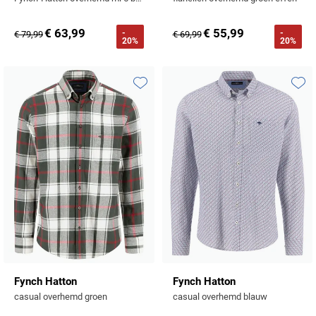
€ 63,99
€ 55,99
-
-
€ 79,99
€ 69,99
20%
20%
Toevoegen aan favorieten
Toevo
Fynch Hatton
Fynch Hatton
casual overhemd groen
casual overhemd blauw