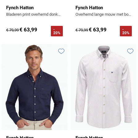
Fynch Hatton
Fynch Hatton
Bladeren print overhemd donkerblauw
Overhemd lange mouw met borstzak lichtblauw
€ 63,99
€ 63,99
-
-
€ 79,99
€ 79,99
20%
20%
Toevoegen aan favorieten
Toevo