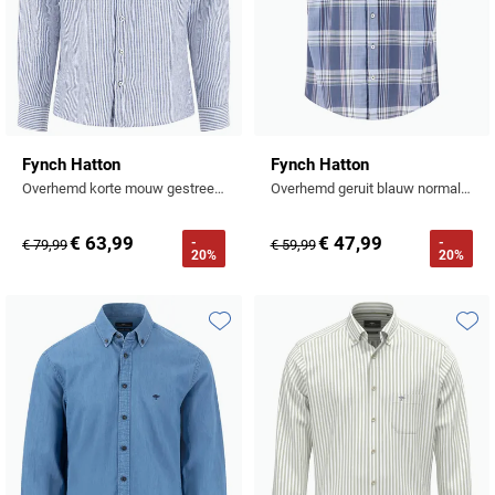
Fynch Hatton
Fynch Hatton
Overhemd korte mouw gestreept blauw
Overhemd geruit blauw normale fit
€ 63,99
€ 47,99
-
-
€ 79,99
€ 59,99
20%
20%
Toevoegen aan favorieten
Toevo