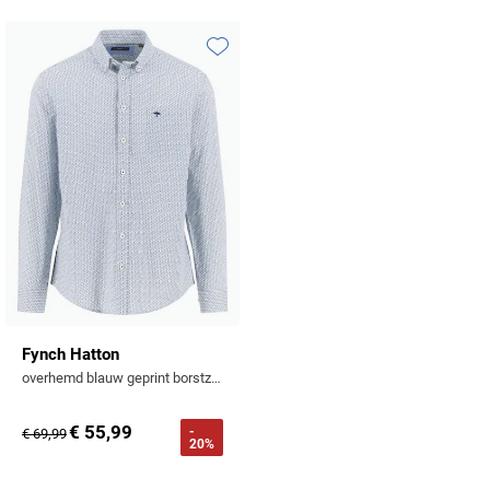
Toevoegen aan favorieten
Fynch Hatton
overhemd blauw geprint borstzak
€ 55,99
-
€ 69,99
20%