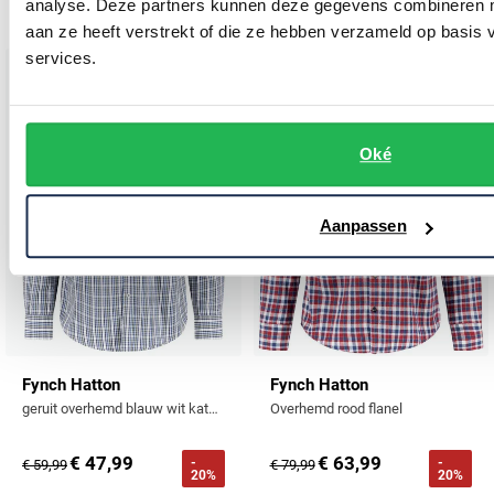
analyse. Deze partners kunnen deze gegevens combineren me
20%
20%
aan ze heeft verstrekt of die ze hebben verzameld op basis
services.
Toevoegen aan favorieten
Toevo
Oké
Aanpassen
Fynch Hatton
Fynch Hatton
geruit overhemd blauw wit katoen borstzak
Overhemd rood flanel
€ 47,99
€ 63,99
-
-
€ 59,99
€ 79,99
20%
20%