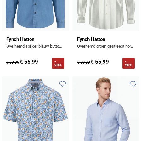
Fynch Hatton
Fynch Hatton
Overhemd spijker blauw button down
Overhemd groen gestreept normale fit
€ 55,99
€ 55,99
-
-
€ 69,99
€ 69,99
20%
20%
Toevoegen aan favorieten
Toevo