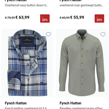
Fynch Hatton
Fynch Hatton
Overhemd navy button down boord
overhemd roze gestreept button down boord
€ 63,99
€ 55,99
-
-
€ 79,99
€ 69,99
20%
20%
Toevoegen aan favorieten
Toevo
Fynch Hatton
Fynch Hatton
Fynch-Hatton overhemd ml 5 blauw geruit flanel
flanellen overhemd groen effen