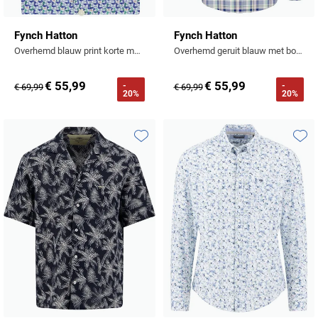
Fynch Hatton
Fynch Hatton
Overhemd blauw print korte mouw borstzak
Overhemd geruit blauw met borstzak
€ 55,99
€ 55,99
-
-
€ 69,99
€ 69,99
20%
20%
Toevoegen aan favorieten
Toevo