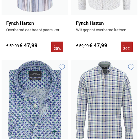
Fynch Hatton
Fynch Hatton
Overhemd gestreept paars korte mouw met borstzak
Wit geprint overhemd katoen
€ 47,99
€ 47,99
-
-
€ 59,99
€ 59,99
20%
20%
Toevoegen aan favorieten
Toevo