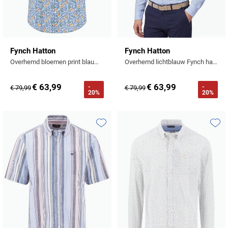
Fynch Hatton
Fynch Hatton
Overhemd bloemen print blauw button down boord
Overhemd lichtblauw Fynch hatton met borstzak linnen
€ 63,99
€ 63,99
-
-
€ 79,99
€ 79,99
20%
20%
Toevoegen aan favorieten
Toevo