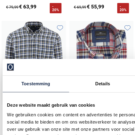
€ 63,99
€ 55,99
-
-
€ 79,99
€ 69,99
20%
20%
Toevoegen aan favorieten
Toevo
Toestemming
Details
Deze website maakt gebruik van cookies
Fynch Hatton
Fynch Hatton
We gebruiken cookies om content en advertenties te persona
overhemd blauw flanel borstzak
Fynch-Hatton overhemd ml 5 blauw rood geruit flanel
social media te bieden en om ons websiteverkeer te analyse
over uw gebruik van onze site met onze partners voor social
€ 63,99
€ 63,99
-
-
€ 79,99
€ 79,99