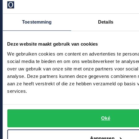
Profuomo
Replay
Veelgestelde vragen
R2
Kledingonderhoud
Reset
Toestemming
Details
Seidensticker
Klantenservice
Roy Robson
State of Art
Actievoorwaarden
Deze website maakt gebruik van cookies
Schiesser
Tommy Hilfiger
We gebruiken cookies om content en advertenties te persona
Seidensticker
Winkel
social media te bieden en om ons websiteverkeer te analyse
Vanguard
over uw gebruik van onze site met onze partners voor social
Winkel & Openingstijden
analyse. Deze partners kunnen deze gegevens combineren me
aan ze heeft verstrekt of die ze hebben verzameld op basis
Contact
Slater
services.
State of Art
Bert Schrier Herenmode
Superdry
Breestraat 152 - 154
Oké
2311 CX Leiden
Tenson
Thomas Maine
Voor jou
Aanpassen