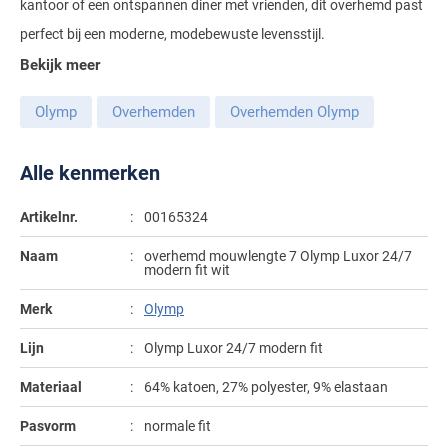
kantoor of een ontspannen diner met vrienden, dit overhemd past
Gant
Giordano
Lacoste
Camel Active
perfect bij een moderne, modebewuste levensstijl.
Lyle & Scott
Casa Moda
New Zealand
Giorgio
Bekijk meer
Maerz
Casa Moda
Polo Ralph Lauren
Mac
Cast Iron
COM4
People of Shibuya
John Miller
New Zealand
Cast Iron
Olymp
Overhemden
Overhemden Olymp
Profuomo
Meyer
Cavallaro
Diesel
Pierre Cardin
Lacoste
Olymp
Cavallaro
State of Art
New Zealand
Fred Perry
Eurex
Alle kenmerken
Polo Ralph Lauren
Polo Ralph Lauren
Desoto
Superdry
Olymp
Gant
Gardeur
Portofino
Artikelnr.
00165324
Tommy Hilfiger
Pierre Cardin
Ledub
Lacoste
Mac
Reset
Naam
overhemd mouwlengte 7 Olymp Luxor 24/7
Vanguard
Polo Ralph Lauren
Lyle & Scott
Lyle & Scott
M.E.N.S.
modern fit wit
Portofino
Eden Valley
Profuomo
Mac
New Zealand
Meyer
Merk
Olymp
Profuomo
Eterna
State of Art
Maerz
Olymp
New Zealand
Lijn
Olymp Luxor 24/7 modern fit
State of Art
Eton
Superdry
Magee
Superdry
Materiaal
64% katoen, 27% polyester, 9% elastaan
Gant
R2
Tenson
Magnanni
Thomas Maine
Pasvorm
normale fit
Giordano
Replay
Pierre Cardin
Pierre Cardin