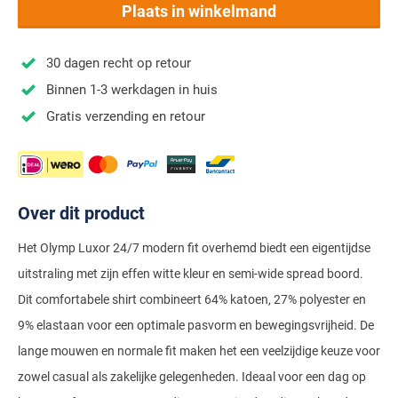
Stretch overhemden
Zwarte polo
Groene broeken
Alan Paine
Plaats in winkelmand
Polo Ralph Lauren
Blue Industry
Airforce
Digel
Denim overhemden
Witte broeken
Baileys
Magnanni
Carl Gross
Merken
Profuomo
30 dagen recht op retour
BOSS
Barbour
Elvine
Geruite overhemden
Zwarte broeken
Barbour
Polo Ralph Lauren
Cavallaro
Cavallaro
A Fish Named Fred
Binnen 1-3 werkdagen in huis
Bugatti
BOSS
Eterna
Gestreepte overhemden
Blue Industry
Rehab
Corneliani
Elvine
Gratis verzending en retour
Aeronautica Militare
Butcher of Blue
Brax
Zomer overhemden
BOSS
Tommy Hilfiger
Schiesser
Digel
Eton
Baileys
Aeronautica Militare
Bugatti
Strijkvrije overhemden
Brax
Slater
Magee
Floris van Bommel
Eton
Blue Industry
Alberto
Camel Active
Butcher of Blue
Superdry
Over dit product
Camel Active
Fred Perry
Eurex
BOSS
Blue Industry
Merken
Casa Moda
Casa Moda
Tommy Hilfiger
Casa Moda
Gant
Falke
Het Olymp Luxor 24/7 modern fit overhemd biedt een eigentijdse
Brax
BOSS
A Fish Named Fred
Portofino
Cast Iron
uitstraling met zijn effen witte kleur en semi-wide spread boord.
Cast Iron
Gardeur
Floris van Bommel
Bugatti
Brax
Barbour
Roy Robson
Dit comfortabele shirt combineert 64% katoen, 27% polyester en
Cavallaro
Lacoste
Fred Perry
Butcher of Blue
Camel Active
Cast Iron
Blue Industry
9% elastaan voor een optimale pasvorm en bewegingsvrijheid. De
Wellington of Bilmore
Gant
Colmar
Gant
lange mouwen en normale fit maken het een veelzijdige keuze voor
Camel Active
Cast Iron
Cavallaro
BOSS
zowel casual als zakelijke gelegenheden. Ideaal voor een dag op
New Zealand
Elvine
Gardeur
Cavallaro
Gant
Butcher of Blue
Ledub