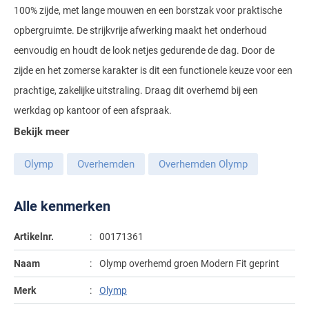
100% zijde, met lange mouwen en een borstzak voor praktische
Gant
Giordano
Lacoste
Camel Active
Lyle & Scott
Casa Moda
opbergruimte. De strijkvrije afwerking maakt het onderhoud
New Zealand
Giorgio
Maerz
Casa Moda
eenvoudig en houdt de look netjes gedurende de dag. Door de
Polo Ralph Lauren
Mac
Cast Iron
COM4
People of Shibuya
John Miller
zijde en het zomerse karakter is dit een functionele keuze voor een
New Zealand
Cast Iron
Profuomo
Meyer
Cavallaro
Diesel
prachtige, zakelijke uitstraling. Draag dit overhemd bij een
Pierre Cardin
Lacoste
Olymp
Cavallaro
State of Art
New Zealand
Fred Perry
Eurex
werkdag op kantoor of een afspraak.
Polo Ralph Lauren
Polo Ralph Lauren
Desoto
Superdry
Olymp
Bekijk meer
Gant
Gardeur
Portofino
Tommy Hilfiger
Pierre Cardin
Ledub
Lacoste
Mac
Olymp
Overhemden
Overhemden Olymp
Reset
Vanguard
Polo Ralph Lauren
Lyle & Scott
Lyle & Scott
M.E.N.S.
Portofino
Eden Valley
Alle kenmerken
Profuomo
Mac
New Zealand
Meyer
Profuomo
Eterna
State of Art
Maerz
Artikelnr.
00171361
Olymp
New Zealand
State of Art
Eton
Superdry
Magee
Naam
Olymp overhemd groen Modern Fit geprint
Superdry
Gant
R2
Tenson
Magnanni
Merk
Olymp
Thomas Maine
Giordano
Replay
Pierre Cardin
Pierre Cardin