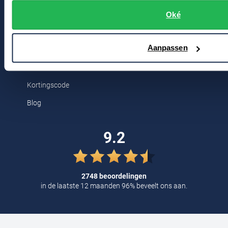
Bert Schrier Herenmode
Tommy Hilfiger
Oké
Breestraat 152 - 154
Tramarossa
2311 CX Leiden
UBR
Aanpassen
Voor jou
Vanguard
Kortingscode
William Lockie
Blog
Alle Merken
9.2
2748 beoordelingen
in de laatste 12 maanden 96% beveelt ons aan.