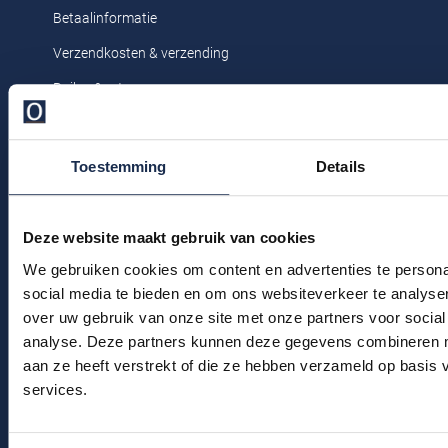
droger, strijken op lage temperatuur, niet
Profuomo
Betaalinformatie
chemisch reinigen
Replay
Verzendkosten & verzending
R2
Reset
Ruilen & retourneren
Seidensticker
Roy Robson
Klachtenafhandeling
State of Art
Schiesser
Veelgestelde vragen
Toestemming
Details
Tommy Hilfiger
Seidensticker
Kledingonderhoud
Vanguard
Klantenservice
Deze website maakt gebruik van cookies
Actievoorwaarden
We gebruiken cookies om content en advertenties te persona
Slater
social media te bieden en om ons websiteverkeer te analyse
State of Art
over uw gebruik van onze site met onze partners voor social
Winkel
analyse. Deze partners kunnen deze gegevens combineren me
Superdry
Winkel & Openingstijden
aan ze heeft verstrekt of die ze hebben verzameld op basis
Tenson
services.
Contact
Thomas Maine