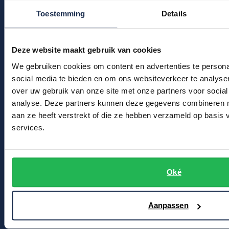
Kledingonderhoud
Profuomo
Toestemming
Details
Replay
Klantenservice
R2
Reset
Actievoorwaarden
Seidensticker
Deze website maakt gebruik van cookies
Roy Robson
We gebruiken cookies om content en advertenties te persona
State of Art
Winkel
Schiesser
social media te bieden en om ons websiteverkeer te analyse
Tommy Hilfiger
over uw gebruik van onze site met onze partners voor social
Winkel & Openingstijden
Seidensticker
analyse. Deze partners kunnen deze gegevens combineren me
Vanguard
Contact
aan ze heeft verstrekt of die ze hebben verzameld op basis
services.
Bert Schrier Herenmode
Slater
Breestraat 152 - 154
State of Art
2311 CX Leiden
Oké
Superdry
Voor jou
Tenson
Aanpassen
Thomas Maine
Kortingscode