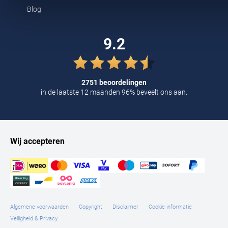
Tommy Hilfiger
Blog
Tramarossa
9.2
UBR
Vanguard
2751 beoordelingen
William Lockie
in de laatste 12 maanden 96% beveelt ons aan.
Alle Merken
Wij accepteren
Algemene voorwaarden
Copyright
Disclaimer
Cookie informatie
Veiligheid & Privacy