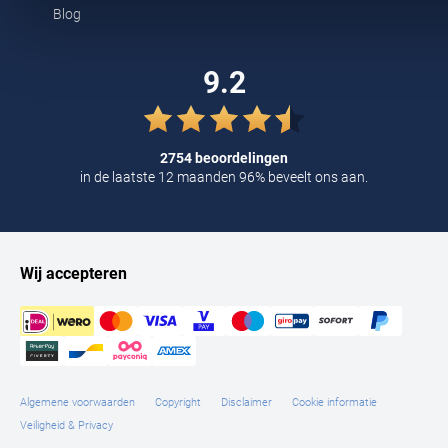
Blog
Tommy Hilfiger
Tramarossa
9.2
UBR
Vanguard
2754 beoordelingen
William Lockie
in de laatste 12 maanden 96% beveelt ons aan.
Alle Merken
Wij accepteren
Algemene voorwaarden
Copyright
Disclaimer
Cookie informatie
Veiligheid & Privacy