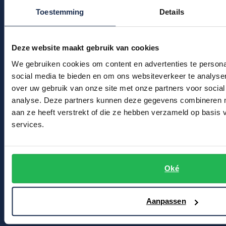
Kledingonderhoud
Profuomo
Toestemming
Details
Replay
Klantenservice
R2
Reset
Actievoorwaarden
Seidensticker
Deze website maakt gebruik van cookies
Roy Robson
We gebruiken cookies om content en advertenties te persona
Winkel
State of Art
Schiesser
social media te bieden en om ons websiteverkeer te analyse
Tommy Hilfiger
over uw gebruik van onze site met onze partners voor social
Winkel & Openingstijden
Seidensticker
analyse. Deze partners kunnen deze gegevens combineren me
Vanguard
Contact
aan ze heeft verstrekt of die ze hebben verzameld op basis
services.
Bert Schrier Herenmode
Slater
Breestraat 152 - 154
State of Art
2311 CX Leiden
Oké
Superdry
Voor jou
Tenson
Aanpassen
Thomas Maine
Kortingscode