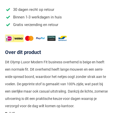
Stretch overhemden
Zwarte polo
Groene broeken
Alan Paine
Polo Ralph Lauren
Blue Industry
Airforce
Digel
30 dagen recht op retour
Denim overhemden
Witte broeken
Baileys
Magnanni
Carl Gross
Merken
Profuomo
Binnen 1-3 werkdagen in huis
BOSS
Barbour
Elvine
Geruite overhemden
Zwarte broeken
Barbour
Polo Ralph Lauren
Cavallaro
Cavallaro
A Fish Named Fred
Gratis verzending en retour
Bugatti
BOSS
Eterna
Gestreepte overhemden
Blue Industry
Rehab
Corneliani
Elvine
Aeronautica Militare
Butcher of Blue
Brax
Zomer overhemden
BOSS
Tommy Hilfiger
Schiesser
Digel
Eton
Baileys
Aeronautica Militare
Bugatti
Strijkvrije overhemden
Brax
Slater
Magee
Floris van Bommel
Eton
Over dit product
Blue Industry
Alberto
Camel Active
Butcher of Blue
Superdry
Camel Active
Fred Perry
Eurex
BOSS
Blue Industry
Dit Olymp Luxor Modern Fit business overhemd is beige en heeft
Merken
Casa Moda
Casa Moda
Tommy Hilfiger
een normale fit. Dit overhemd heeft lange mouwen en een semi-
Casa Moda
Gant
Falke
Brax
BOSS
A Fish Named Fred
Portofino
Cast Iron
wide spread boord, waardoor het netjes oogt zonder strak aan te
Cast Iron
Gardeur
Floris van Bommel
Bugatti
Brax
Barbour
Roy Robson
voelen. De geprinte stof is gemaakt van 100% zijde, wat past bij
Cavallaro
Lacoste
Fred Perry
Butcher of Blue
Camel Active
een sierlijke maar ook casual uitstraling. Dankzij de lichte, zomerse
Cast Iron
Blue Industry
Wellington of Bilmore
uitvoering is dit een praktische keuze voor dagen waarop je
Gant
Colmar
Gant
Camel Active
Cast Iron
Cavallaro
BOSS
verzorgd voor de dag wilt komen op kantoor.
New Zealand
Elvine
Gardeur
Cavallaro
Gant
Butcher of Blue
Ledub