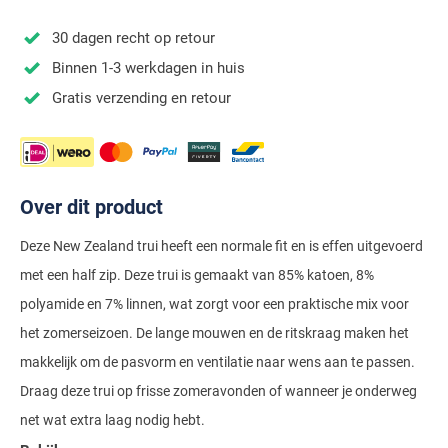
Stretch overhemden
Zwarte polo
Groene broeken
Alan Paine
Polo Ralph Lauren
Blue Industry
Airforce
Digel
30 dagen recht op retour
Denim overhemden
Witte broeken
Baileys
Magnanni
Carl Gross
Merken
Profuomo
Binnen 1-3 werkdagen in huis
BOSS
Barbour
Elvine
Geruite overhemden
Zwarte broeken
Barbour
Polo Ralph Lauren
Cavallaro
Cavallaro
A Fish Named Fred
Gratis verzending en retour
Bugatti
BOSS
Eterna
Gestreepte overhemden
Blue Industry
Rehab
Corneliani
Elvine
Aeronautica Militare
Butcher of Blue
Brax
Zomer overhemden
BOSS
Tommy Hilfiger
Schiesser
Digel
Eton
Baileys
Aeronautica Militare
Bugatti
Strijkvrije overhemden
Brax
Slater
Magee
Floris van Bommel
Eton
Over dit product
Blue Industry
Alberto
Camel Active
Butcher of Blue
Superdry
Camel Active
Fred Perry
Eurex
BOSS
Blue Industry
Deze New Zealand trui heeft een normale fit en is effen uitgevoerd
Merken
Casa Moda
Casa Moda
Tommy Hilfiger
met een half zip. Deze trui is gemaakt van 85% katoen, 8%
Casa Moda
Gant
Falke
Brax
BOSS
A Fish Named Fred
Portofino
Cast Iron
polyamide en 7% linnen, wat zorgt voor een praktische mix voor
Cast Iron
Gardeur
Floris van Bommel
Bugatti
Brax
Barbour
Roy Robson
het zomerseizoen. De lange mouwen en de ritskraag maken het
Cavallaro
Lacoste
Fred Perry
Butcher of Blue
Camel Active
makkelijk om de pasvorm en ventilatie naar wens aan te passen.
Cast Iron
Blue Industry
Wellington of Bilmore
Draag deze trui op frisse zomeravonden of wanneer je onderweg
Gant
Colmar
Gant
Camel Active
Cast Iron
Cavallaro
BOSS
net wat extra laag nodig hebt.
New Zealand
Elvine
Gardeur
Cavallaro
Gant
Butcher of Blue
Ledub