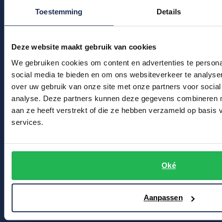
Kledingonderhoud
Profuomo
Toestemming
Details
Replay
Klantenservice
R2
Reset
Actievoorwaarden
Seidensticker
Deze website maakt gebruik van cookies
Roy Robson
We gebruiken cookies om content en advertenties te persona
Winkel
State of Art
Schiesser
social media te bieden en om ons websiteverkeer te analyse
Tommy Hilfiger
over uw gebruik van onze site met onze partners voor social
Winkel & Openingstijden
Seidensticker
analyse. Deze partners kunnen deze gegevens combineren me
Vanguard
Contact
aan ze heeft verstrekt of die ze hebben verzameld op basis
services.
Bert Schrier Herenmode
Slater
Breestraat 152 - 154
State of Art
2311 CX Leiden
Oké
Superdry
Voor jou
Tenson
Aanpassen
Thomas Maine
Kortingscode