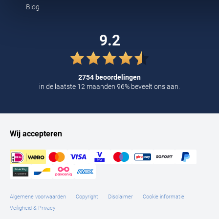
Blog
Tommy Hilfiger
Tramarossa
9.2
UBR
Vanguard
2754 beoordelingen
William Lockie
in de laatste 12 maanden 96% beveelt ons aan.
Alle Merken
Wij accepteren
Algemene voorwaarden
Copyright
Disclaimer
Cookie informatie
Veiligheid & Privacy