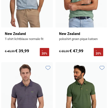
New Zealand
New Zealand
T-shirt lichtblauw normale fit
poloshirt groen pique katoen
€ 39,99
€ 47,99
-
-
€ 49,99
€ 59,99
20%
20%
Toevoegen aan favorieten
Toevo