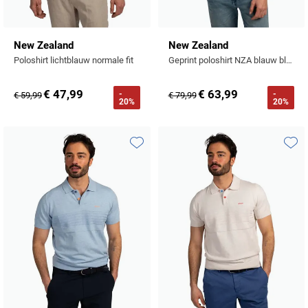
New Zealand
New Zealand
Poloshirt lichtblauw normale fit
Geprint poloshirt NZA blauw bloemen
€ 47,99
€ 63,99
-
-
€ 59,99
€ 79,99
20%
20%
Toevoegen aan favorieten
Toevo