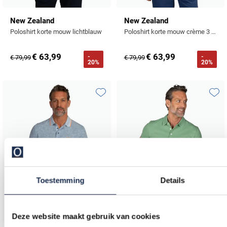
New Zealand
New Zealand
Poloshirt korte mouw lichtblauw
Poloshirt korte mouw crème 3 knoopjes
€ 63,99
€ 63,99
-
-
€ 79,99
€ 79,99
20%
20%
Toevoegen aan favorieten
Toevo
Toestemming
Details
Deze website maakt gebruik van cookies