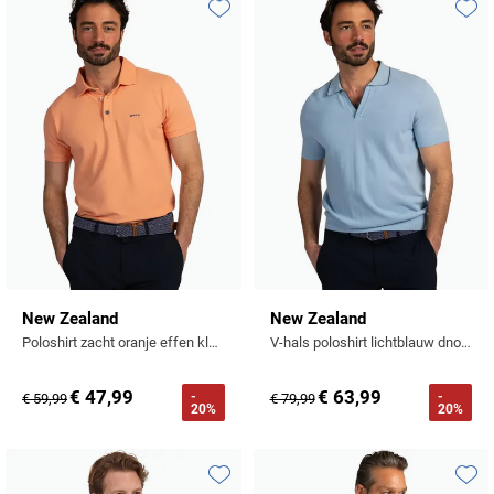
Tommy Hilfiger
Toevoegen aan favorieten
Toevo
Tramarossa
UBR
Vanguard
William Lockie
Alle Merken
New Zealand
New Zealand
Poloshirt zacht oranje effen klein logo
V-hals poloshirt lichtblauw dnokere rand boord
€ 47,99
€ 63,99
-
-
€ 59,99
€ 79,99
20%
20%