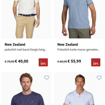
New Zealand
New Zealand
poloshirt met band Sergio beige normale fit
Poloshirt korte mouw gemeleerd blauw
€ 40,00
€ 55,99
-
-
€ 79,99
€ 69,99
50%
20%
Toevoegen aan favorieten
Toevo