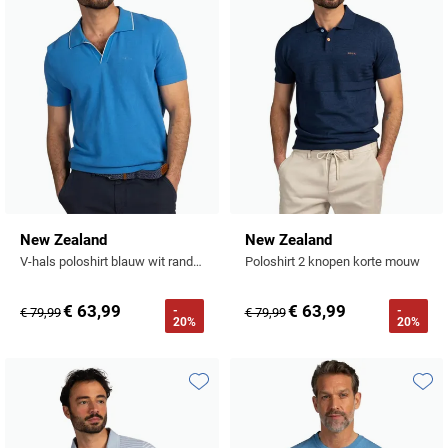
New Zealand
New Zealand
V-hals poloshirt blauw wit rand boord
Poloshirt 2 knopen korte mouw
€ 63,99
€ 63,99
-
-
€ 79,99
€ 79,99
20%
20%
Toevoegen aan favorieten
Toevo