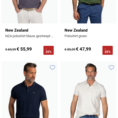
New Zealand
New Zealand
NZA poloshirt blauw gestreept 100% katoen
Poloshirt groen
€ 55,99
€ 47,99
-
-
€ 69,99
€ 59,99
20%
20%
Toevoegen aan favorieten
Toevo