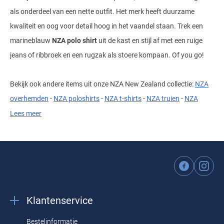
als onderdeel van een nette outfit. Het merk heeft duurzame
kwaliteit en oog voor detail hoog in het vaandel staan. Trek een
marineblauw
NZA polo shirt
uit de kast en stijl af met een ruige
jeans of ribbroek en een rugzak als stoere kompaan. Of you go!
Bekijk ook andere items uit onze NZA New Zealand collectie:
NZA
overhemden
-
NZA poloshirts
-
NZA t-shirts
-
NZA truien
-
NZA
vesten
-
NZA shorts
-
NZA jassen
Lees meer
Materiaal en pasvorm
Typerend voor de
NZA New Zealand polo shirts
in de online shop
is het draagcomfort en de fijne katoenkwaliteit. De NZA heren polo
Klantenservice
is gemaakt van puur katoen. Het gunstige van katoen is dat het
warmte vasthoudt en ventilerend werkt bij hogere temperaturen.
Bestelinformatie