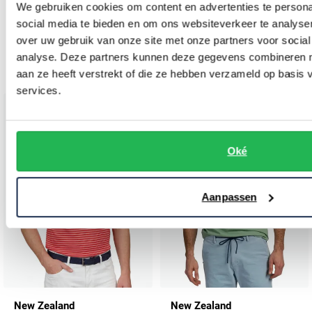
We gebruiken cookies om content en advertenties te persona
New Zealand
New Zealand
social media te bieden en om ons websiteverkeer te analyse
Poloshirt lichtblauw geprint korte mouw
polo Colin groen normale fit katoen
over uw gebruik van onze site met onze partners voor social
analyse. Deze partners kunnen deze gegevens combineren me
€ 63,99
€ 35,00
-
-
€ 79,99
€ 69,99
20%
50%
aan ze heeft verstrekt of die ze hebben verzameld op basis
services.
Toevoegen aan favorieten
Toevo
Oké
Aanpassen
New Zealand
New Zealand