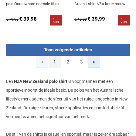
polo Ourauwhare normale fit rood streep katoen
Groen t-shirt NZA korte mouwen gemêleerd
€ 39,98
€ 39,99
-
-
€ 79,95
€ 49,99
50%
20%
Toon volgende artikelen
Vorige
Volgende
1
2
3
Current Page
Page
Page
Een
NZA New Zealand polo shirt
is voor mannen met een
sportieve inborst de ideale basic. De polo's van het Australische
lifestyle merk ademen de sfeer uit van het ruige landschap in New
Zealand. De ruige kleuren, stoere applicaties en comfortabele fit
vormen tezamen het signatuur van het merk.
De stijl van de shirts is casual en sportief, maar is zeker draagbaar