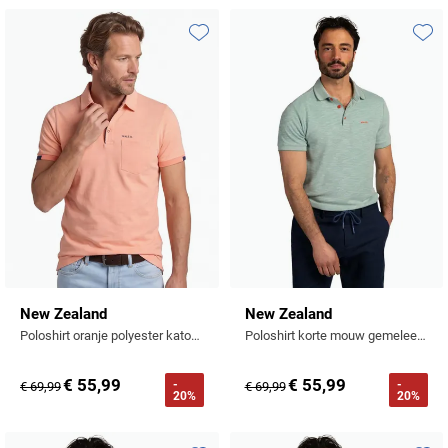
Profuomo
Replay
R2
Toevoegen aan favorieten
Toevo
Reset
Seidensticker
Roy Robson
State of Art
Schiesser
Tommy Hilfiger
Seidensticker
Vanguard
Slater
State of Art
New Zealand
New Zealand
Poloshirt oranje polyester katoen
Poloshirt korte mouw gemeleerd groen
Superdry
€ 55,99
€ 55,99
-
-
€ 69,99
€ 69,99
Tenson
20%
20%
Thomas Maine