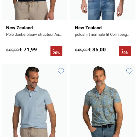
New Zealand
New Zealand
Polo donkerblauw structuur Auckland katoen
poloshirt normale fit Colin beige gemeleerd
€ 71,99
€ 35,00
-
-
€ 89,99
€ 69,99
20%
50%
Toevoegen aan favorieten
Toevo