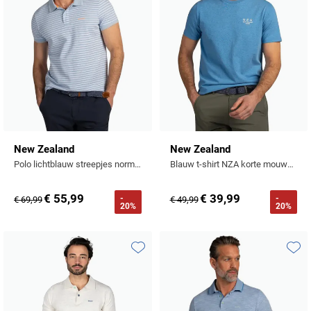
New Zealand
New Zealand
Polo lichtblauw streepjes normale fit
Blauw t-shirt NZA korte mouwen gemêleerd
€ 55,99
€ 39,99
-
-
€ 69,99
€ 49,99
20%
20%
Toevoegen aan favorieten
Toevo