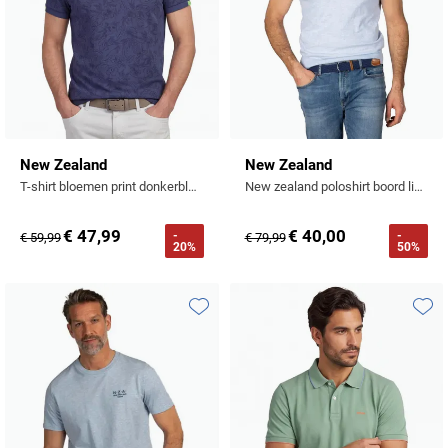
New Zealand
New Zealand
T-shirt bloemen print donkerblauw katoen
New zealand poloshirt boord lichtblauw
€ 47,99
€ 40,00
-
-
€ 59,99
€ 79,99
20%
50%
Toevoegen aan favorieten
Toevo