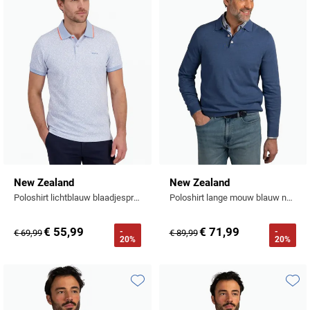
Toevoegen aan favorieten
Toevo
New Zealand
New Zealand
Poloshirt lichtblauw blaadjesprint katoen
Poloshirt lange mouw blauw normale fit 3 knoopjes
€ 55,99
€ 71,99
-
-
€ 69,99
€ 89,99
20%
20%
Toevoegen aan favorieten
Toevo