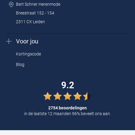
NZA vesten
Bert Schrier Herenmode
NZA shorts
Breestraat 152 - 154
NZA jassen
2311 CX Leiden
Design en extra’s
Voor jou
NZA New Zealand polo shirts
zijn befaamd om hun mooie
Kortingscode
stofkwaliteiten en stoere details. Het kleurenspectrum bestaat uit
Blog
de kleuren die in het New Zealand landschap voorkomen.
Denk: aardebruin, herfstachtig rood, jagersgroen en zeeblauw.
9.2
Bent u op de casual toer? Dan kiest u een navy blauwe polo met
een jeans en sneakers. Voor een barbecuefeest pakt u uit met een
camel kleurige NZA polo gecombineerd met een brons bruine
2754 beoordelingen
in de laatste 12 maanden 96% beveelt ons aan.
chino.
Als final touch slaat u een grof gebreid vest om de schouders.
Mooie extra's van de
NZA New Zealand polo shirts
zijn de unieke