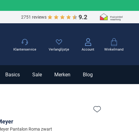
9.2
2751 reviews
Winkelmand
Klantenservice
Verlanglijstje
Account
Basics
Sale
Merken
Blog
Zet bij favorieten
Meyer
eyer Pantalon Roma zwart