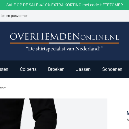
SALE OP DE SALE ☀️10% EXTRA KORTING met code HETEZOMER
aten en pasvormen
ch
sten
Colberts
Broeken
Jassen
Schoenen
wart
M