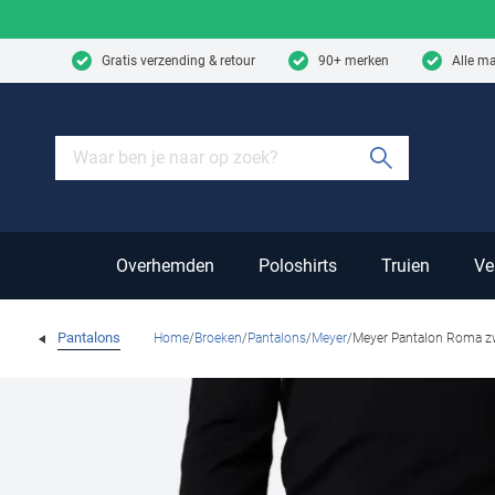
Skip to content
Gratis verzending & retour
90+ merken
Alle m
Submit sear
Overhemden
Poloshirts
Truien
Ve
Pantalons
Home
Broeken
Pantalons
Meyer
Meyer Pantalon Roma z