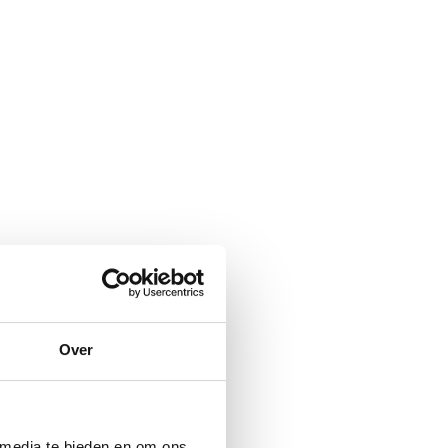
Over
 media te bieden en om ons