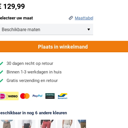
€ 129,99
electeer uw maat
Maattabel
Beschikbare maten
46
Nog 1 op voorraad
Plaats in winkelmand
48
Nog 1 op voorraad
50
30 dagen recht op retour
Op voorraad
Binnen 1-3 werkdagen in huis
52
Op voorraad
Gratis verzending en retour
54
Nog enkele items
56
Nog enkele items
60
Nog 1 op voorraad
eschikbaar in nog 6 andere kleuren
62
Nog 1 op voorraad