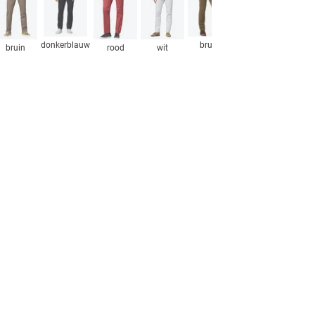
23
Nog 1 op voorraad
24
Op voorraad
donkerblauw
bruin
grijs
bruin
rood
wit
25
Nog enkele items
26
Op voorraad
26½
Nog 1 op voorraad
27
Nog enkele items
28
Op voorraad
29
Nog 1 op voorraad
29½
Nog enkele items
30
Nog 1 op voorraad
31
Nog 1 op voorraad
32
Nog enkele items