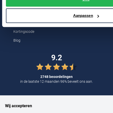
Tommy Hilfiger
2311 CX Leiden
Tramarossa
Aanpassen
Voor jou
UBR
Kortingscode
Vanguard
Blog
William Lockie
Alle Merken
9.2
2748 beoordelingen
in de laatste 12 maanden 96% beveelt ons aan.
Wij accepteren