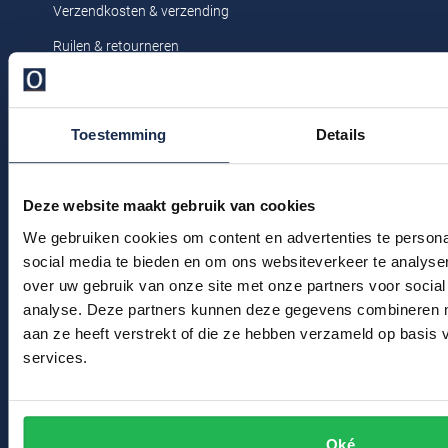
Verzendkosten & verzending
Profuomo
Replay
Ruilen & retourneren
R2
Reset
Klachtenafhandeling
Seidensticker
Roy Robson
Veelgestelde vragen
State of Art
Toestemming
Details
Schiesser
Kledingonderhoud
Tommy Hilfiger
Seidensticker
Klantenservice
Deze website maakt gebruik van cookies
Vanguard
Actievoorwaarden
We gebruiken cookies om content en advertenties te persona
social media te bieden en om ons websiteverkeer te analyse
Slater
Winkel
over uw gebruik van onze site met onze partners voor social
analyse. Deze partners kunnen deze gegevens combineren me
State of Art
Winkel & Openingstijden
aan ze heeft verstrekt of die ze hebben verzameld op basis
Superdry
Contact
services.
Tenson
Bert Schrier Herenmode
Thomas Maine
Breestraat 152 - 154
Oké