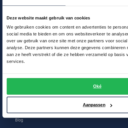
Profuomo
Replay
Actievoorwaarden
R2
Deze website maakt gebruik van cookies
Reset
Winkel
Seidensticker
We gebruiken cookies om content en advertenties te persona
Roy Robson
social media te bieden en om ons websiteverkeer te analyse
State of Art
Winkel & Openingstijden
over uw gebruik van onze site met onze partners voor social
Schiesser
analyse. Deze partners kunnen deze gegevens combineren me
Tommy Hilfiger
Contact
Seidensticker
aan ze heeft verstrekt of die ze hebben verzameld op basis
Vanguard
services.
Bert Schrier Herenmode
Breestraat 152 - 154
Slater
2311 CX Leiden
Oké
State of Art
Voor jou
Superdry
Aanpassen
Kortingscode
Tenson
Blog
Thomas Maine