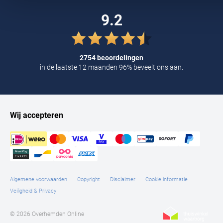
Tommy Hilfiger
9.2
Tramarossa
UBR
2754 beoordelingen
Vanguard
in de laatste 12 maanden 96% beveelt ons aan.
William Lockie
Alle Merken
Wij accepteren
Algemene voorwaarden
Copyright
Disclaimer
Cookie informatie
Veiligheid & Privacy
© 2026 Overhemden Online