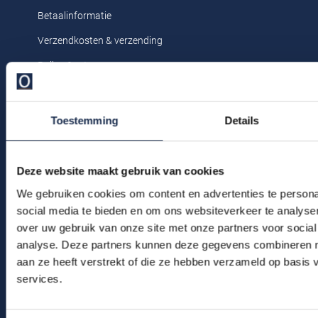
Profuomo
Betaalinformatie
Replay
R2
Verzendkosten & verzending
Reset
Seidensticker
Ruilen & retourneren
Roy Robson
Klachtenafhandeling
State of Art
Schiesser
Veelgestelde vragen
Tommy Hilfiger
Toestemming
Details
Seidensticker
Kledingonderhoud
Vanguard
Klantenservice
Deze website maakt gebruik van cookies
Actievoorwaarden
We gebruiken cookies om content en advertenties te persona
Slater
social media te bieden en om ons websiteverkeer te analyse
State of Art
over uw gebruik van onze site met onze partners voor social
Winkel
analyse. Deze partners kunnen deze gegevens combineren me
Superdry
Winkel & Openingstijden
aan ze heeft verstrekt of die ze hebben verzameld op basis
Tenson
services.
Contact
Thomas Maine