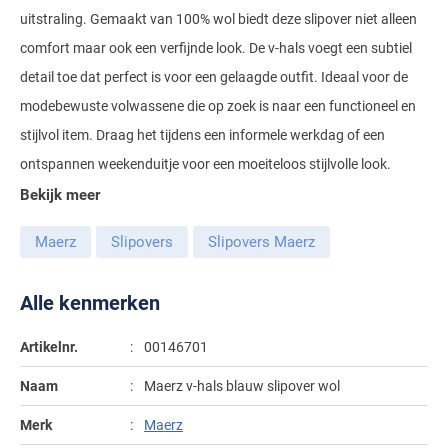
uitstraling. Gemaakt van 100% wol biedt deze slipover niet alleen
Gant
Giordano
Lacoste
Camel Active
Lyle & Scott
Casa Moda
comfort maar ook een verfijnde look. De v-hals voegt een subtiel
New Zealand
Giorgio
Maerz
Casa Moda
Polo Ralph Lauren
Mac
detail toe dat perfect is voor een gelaagde outfit. Ideaal voor de
Cast Iron
COM4
People of Shibuya
John Miller
New Zealand
modebewuste volwassene die op zoek is naar een functioneel en
Cast Iron
Profuomo
Meyer
Cavallaro
Diesel
Pierre Cardin
Lacoste
stijlvol item. Draag het tijdens een informele werkdag of een
Olymp
Cavallaro
State of Art
New Zealand
Fred Perry
Eurex
ontspannen weekenduitje voor een moeiteloos stijlvolle look.
Polo Ralph Lauren
Polo Ralph Lauren
Desoto
Superdry
Olymp
Gant
Gardeur
Bekijk meer
Portofino
Tommy Hilfiger
Pierre Cardin
Ledub
Lacoste
Mac
Maerz
Slipovers
Slipovers Maerz
Reset
Vanguard
Polo Ralph Lauren
Lyle & Scott
Lyle & Scott
M.E.N.S.
Portofino
Eden Valley
Alle kenmerken
Profuomo
Mac
New Zealand
Meyer
Profuomo
Eterna
State of Art
Maerz
Olymp
New Zealand
Artikelnr.
00146701
State of Art
Eton
Superdry
Magee
Naam
Maerz v-hals blauw slipover wol
Superdry
Gant
R2
Tenson
Magnanni
Thomas Maine
Merk
Maerz
Giordano
Replay
Pierre Cardin
Pierre Cardin