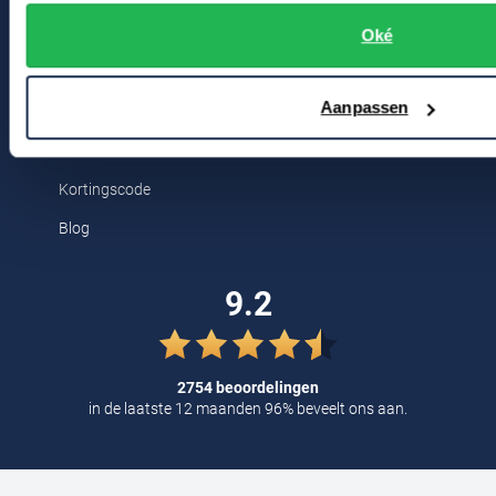
Bert Schrier Herenmode
Tommy Hilfiger
Oké
Breestraat 152 - 154
Tramarossa
2311 CX Leiden
UBR
Aanpassen
Voor jou
Vanguard
William Lockie
Kortingscode
Alle Merken
Blog
9.2
2754 beoordelingen
in de laatste 12 maanden 96% beveelt ons aan.