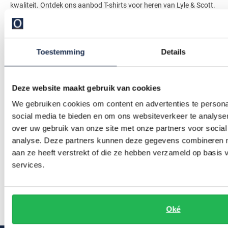
kwaliteit. Ontdek ons aanbod T-shirts voor heren van Lyle & Scott.
Met opvallende contrasten, handige zakken en natuurlijk
opvallende prints of juist prachtige kleuren maakt u altijd de juiste
T-shirt
keuze.
Toestemming
Details
In alle kleuren en stijlen
Deze website maakt gebruik van cookies
We gebruiken cookies om content en advertenties te persona
De T-shirts van Lyle & Scott zijn er in allerlei kleuren en stijlen.
social media te bieden en om ons websiteverkeer te analyse
Ontdek de opvallende kleuren met duidelijke prints, net als de effen
over uw gebruik van onze site met onze partners voor social
modellen in tijdloze varianten. Kies de stijl voor de ideale
analyse. Deze partners kunnen deze gegevens combineren me
aan ze heeft verstrekt of die ze hebben verzameld op basis
gelegenheid en stem het shirt van Lyle en Scott af op de rest van
services.
de outfit die u graag draagt.
Lees meer
Wij helpen graag inspiratie op te doen met de verschillende
Oké
kleuren, stijlen en dessins waarin het Lyle en Scott T-shirt