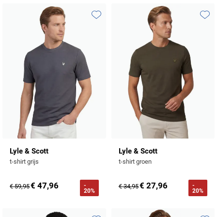
Toevoegen aan favorieten
Toevo
Lyle & Scott
Lyle & Scott
t-shirt grijs
t-shirt groen
€ 47,96
€ 27,96
-
-
€ 59,95
€ 34,95
20%
20%