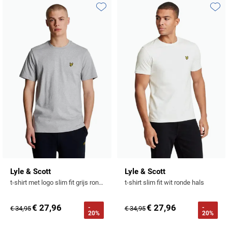
Tommy Hilfiger
Toevoegen aan favorieten
Toevo
Tramarossa
UBR
Vanguard
William Lockie
Alle Merken
Lyle & Scott
Lyle & Scott
t-shirt met logo slim fit grijs ronde hals
t-shirt slim fit wit ronde hals
€ 27,96
€ 27,96
-
-
€ 34,95
€ 34,95
20%
20%