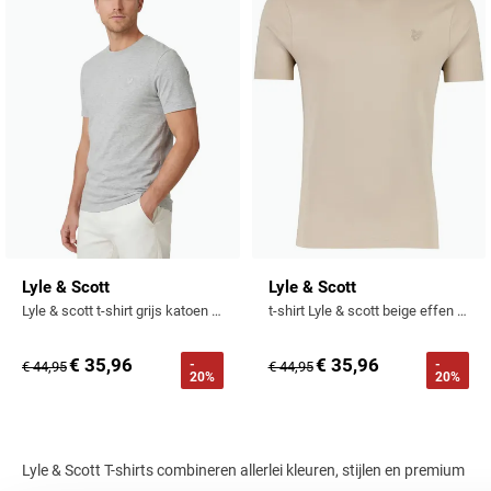
Toevoegen aan favorieten
Toevo
Lyle & Scott
Lyle & Scott
Lyle & scott t-shirt grijs katoen effen
t-shirt Lyle & scott beige effen katoen
€ 35,96
€ 35,96
-
-
€ 44,95
€ 44,95
20%
20%
Lyle & Scott T-shirts combineren allerlei kleuren, stijlen en premium