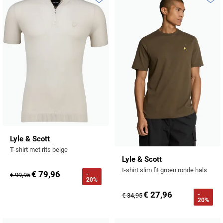
Profuomo
Toevoegen aan favorieten
Toevo
Replay
R2
Reset
Seidensticker
Roy Robson
State of Art
Schiesser
Tommy Hilfiger
Seidensticker
Vanguard
Slater
Lyle & Scott
T-shirt met rits beige
State of Art
Lyle & Scott
t-shirt slim fit groen ronde hals
€ 79,96
-
Superdry
€ 99,95
20%
Tenson
€ 27,96
-
€ 34,95
20%
Thomas Maine