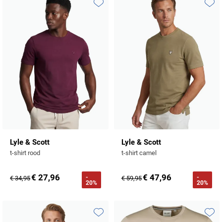
Toevoegen aan favorieten
Toevo
Lyle & Scott
Lyle & Scott
t-shirt rood
t-shirt camel
€ 27,96
€ 47,96
-
-
€ 34,95
€ 59,95
20%
20%