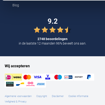
Tommy Hilfiger
Blog
Tramarossa
9.2
UBR
Vanguard
2748 beoordelingen
William Lockie
in de laatste 12 maanden 96% beveelt ons aan.
Alle Merken
Wij accepteren
Algemene voorwaarden
Copyright
Disclaimer
Cookie informatie
Veiligheid & Privacy