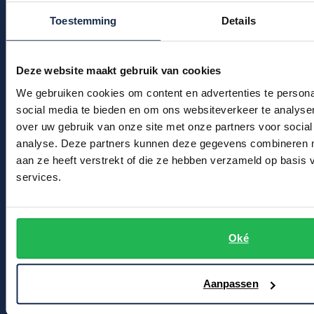
Kledingonderhoud
Profuomo
Toestemming
Details
Replay
Klantenservice
R2
Reset
Actievoorwaarden
Seidensticker
Deze website maakt gebruik van cookies
Roy Robson
State of Art
We gebruiken cookies om content en advertenties te persona
Winkel
Schiesser
social media te bieden en om ons websiteverkeer te analyse
Tommy Hilfiger
over uw gebruik van onze site met onze partners voor social
Seidensticker
Winkel & Openingstijden
analyse. Deze partners kunnen deze gegevens combineren me
Vanguard
Contact
aan ze heeft verstrekt of die ze hebben verzameld op basis
services.
Bert Schrier Herenmode
Slater
Breestraat 152 - 154
State of Art
2311 CX Leiden
Oké
Superdry
Tenson
Voor jou
Aanpassen
Thomas Maine
Kortingscode