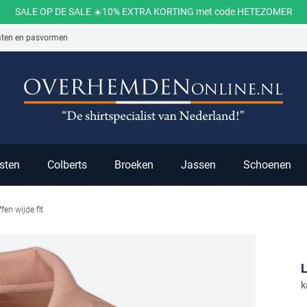
SALE OP DE SALE ☀️10% EXTRA KORTING met code HETEZOMER
aten en pasvormen
ch
sten
Colberts
Broeken
Jassen
Schoenen
fen wijde fit
k