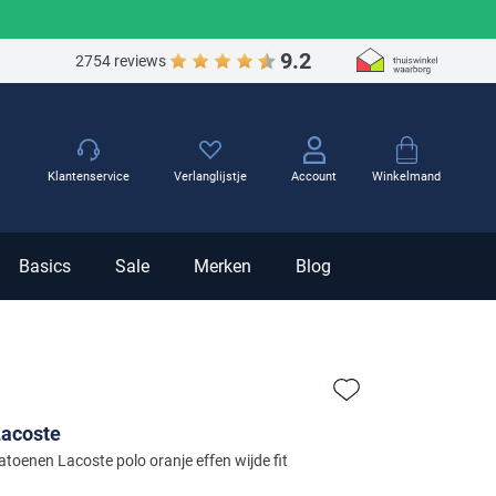
9.2
2754 reviews
Winkelmand
Klantenservice
Verlanglijstje
Account
Basics
Sale
Merken
Blog
Zet bij favorieten
Lacoste
atoenen Lacoste polo oranje effen wijde fit