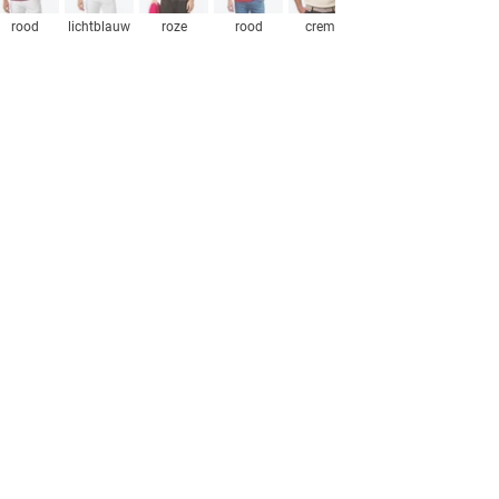
rood
lichtblauw
roze
rood
creme
lichtblauw
camel