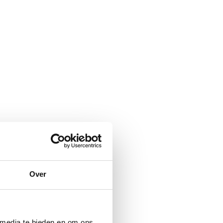
Over
 media te bieden en om ons