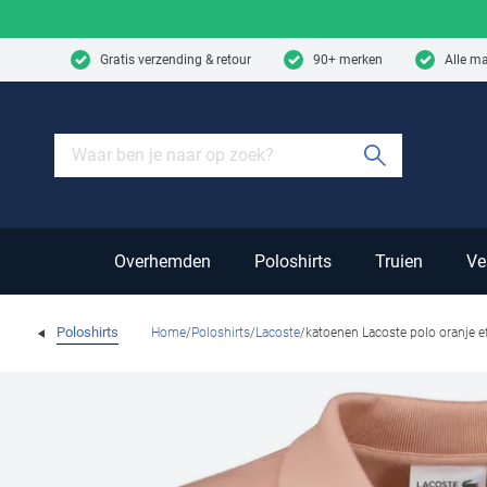
Skip to content
Gratis verzending & retour
90+ merken
Alle m
Submit sear
Overhemden
Poloshirts
Truien
Ve
Poloshirts
Home
Poloshirts
Lacoste
katoenen Lacoste polo oranje ef