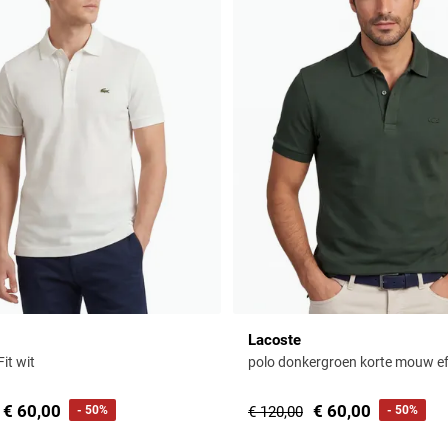
Lacoste
Fit wit
polo donkergroen korte mouw e
€ 60,00
€ 60,00
- 50%
€ 120,00
- 50%