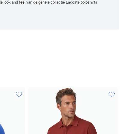
n de look and feel van de gehele collectie Lacoste poloshirts
Toevoegen aan favorieten
Toevoegen aa