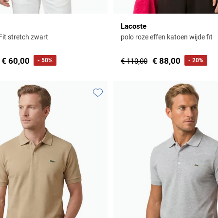
Lacoste
Fit stretch zwart
polo roze effen katoen wijde fit
€ 60,00
€ 88,00
- 50%
€ 110,00
- 20%
Toevoegen aan favorieten