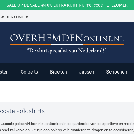
SALE OP DE SALE ☀️10% EXTRA KORTING met code HETEZOMER
aten en pasvormen
ch
sten
Colberts
Broeken
Jassen
Schoenen
coste Poloshirts
n
Lacoste poloshirt
kan niet ontbreken in de garderobe van de sportieve en modie
 snel zal vervelen. Ze zijn dan ook op vele manieren te dragen en te combineren