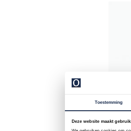
Toestemming
Deze website maakt gebruik
Lacoste
katoenen 
We gebruiken cookies om cont