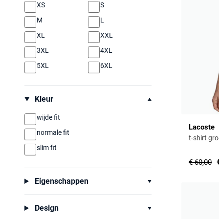
XS
S
M
L
XL
XXL
3XL
4XL
5XL
6XL
Kleur
wijde fit
Lacoste
normale fit
t-shirt gr
slim fit
€ 60,00
Eigenschappen
Design