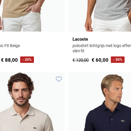
Lacoste
ic Fit Beige
poloshirt lichtgrijs met logo eff
slim fit
€ 88,00
€ 60,00
- 20%
€ 120,00
- 50%
Toevoegen aan favorieten