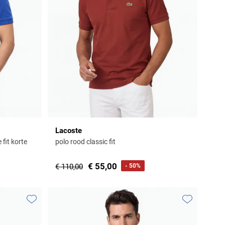
Lacoste
fit korte
polo rood classic fit
€ 55,00
€ 110,00
- 50%
Toevoegen aan favorieten
Toevoegen aa