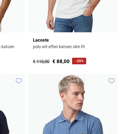
Lacoste
en katoen
polo wit effen katoen slim fit
€ 88,00
€ 110,00
- 20%
Toevoegen aan favorieten
Toevoegen aa