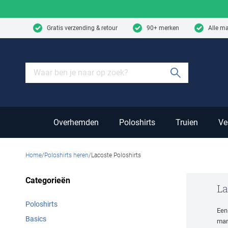
Skip to content
Gratis verzending & retour
90+ merken
Alle m
Submit sear
Overhemden
Poloshirts
Truien
Ve
Home
Poloshirts heren
Lacoste Poloshirts
Categorieën
La
Poloshirts
Ee
Basics
man