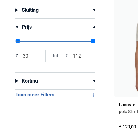
Sluiting
Prijs
Range slider min value
Range slider max value
€
tot
€
Minimum value input
Maximum value input
Korting
Toon meer Filters
Lacoste
polo Slim 
€ 120,00