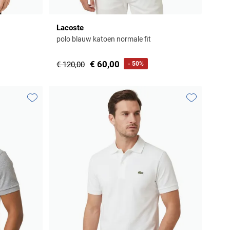
Lacoste
polo blauw katoen normale fit
€ 60,00
€ 120,00
- 50%
Toevoegen aan favorieten
Toevoegen aa