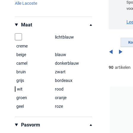
Spor
Alle Lacoste
voo
Filteren op
Le
Maat
lichtblauw
Ko
creme
beige
blauw
camel
donkerblauw
90
artikelen
bruin
zwart
grijs
bordeaux
wit
rood
groen
oranje
geel
roze
Pasvorm