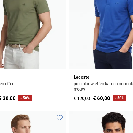
Lacoste
oen effen
polo blauw effen katoen normale 
mouw
€ 30,00
€ 60,00
- 50%
€ 120,00
- 50%
Toevoegen aan favorieten